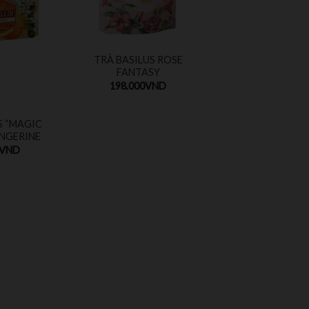
TRÀ BASILUS ROSE
FANTASY
198.000
VND
S “MAGIC
ANGERINE
VND