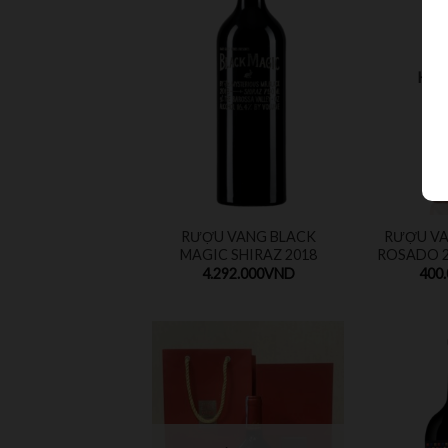
HẾ
RƯỢU VANG BLACK
RƯỢU V
MAGIC SHIRAZ 2018
ROSADO 2
4.292.000
VND
400