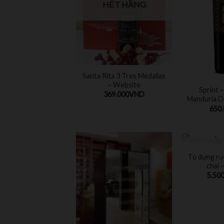
HẾT HÀNG
Santa Rita 3 Tres Medallas
– Website
Sprint –
369.000
VND
Manduria 
650
HẾ
Tủ đựng rư
chai 
5.500