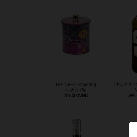
Fesrive – Enchanting
FINCA AL
Nights 75g
– 
209.000
VND
395