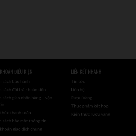
 KHOẢN ĐIỀU KIỆN
LIÊN KẾT NHANH
h sách bảo hành
Tin tức
 sách đổi trả - hoàn tiền
Liên hệ
h sách giao nhận hàng – vận
Rượu Vang
ển
Thực phẩm kết hợp
 thức thanh toán
Kiến thức rượu vang
h sách bảo mật thông tin
 khoản giao dịch chung