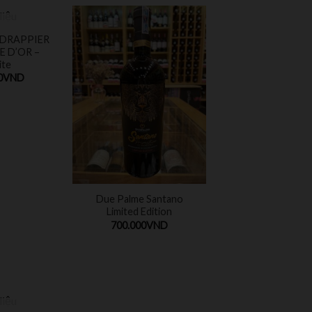
ÀNG
DRAPPIER
E D’OR –
te
0
VND
Due Palme Santano
Limited Edition
700.000
VND