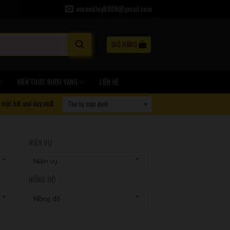
winevalley8888@gmail.com
GIỎ HÀNG
KIẾN THỨC RƯỢU VANG
LIÊN HỆ
ị một kết quả duy nhất
NIÊN VỤ
Niên vụ
NỒNG ĐỘ
Nồng độ