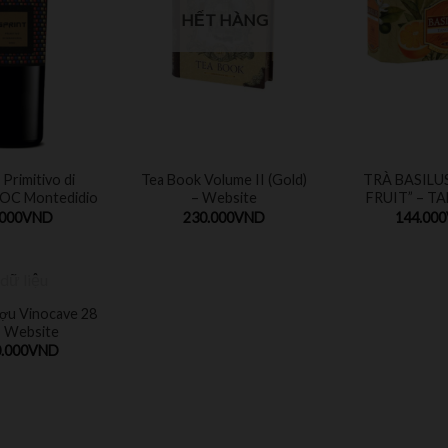
HẾT HÀNG
 Primitivo di
Tea Book Volume II (Gold)
TRÀ BASILU
DOC Montedidio
– Website
FRUIT” – T
.000
VND
230.000
VND
144.000
T HÀNG
ợu Vinocave 28
– Website
.000
VND