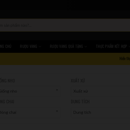
NG CHỦ
RƯỢU VANG
RƯỢU VANG QUÀ TẶNG
THỰC PHẨM KẾT HỢP
Hiển th
ỐNG NHO
XUẤT XỨ
Giống nho
Xuất xứ
NG CHAI
DUNG TÍCH
Đóng chai
Dung tích