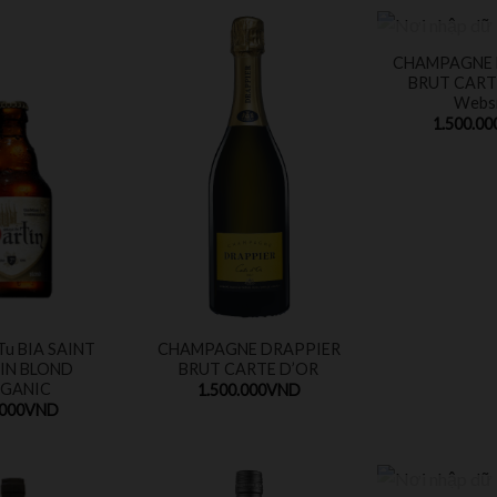
HẾT H
CHAMPAGNE 
BRUT CART
Websi
1.500.00
 Tu BIA SAINT
CHAMPAGNE DRAPPIER
IN BLOND
BRUT CARTE D’OR
GANIC
1.500.000
VND
.000
VND