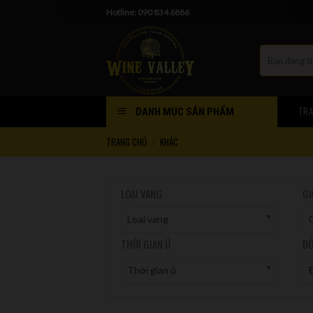
Skip
Hotline: 090 834 6886
to
content
TRA
DANH MỤC SẢN PHẨM
TRANG CHỦ
KHÁC
/
LOẠI VANG
GI
Loại vang
THỜI GIAN Ủ
ĐÓ
Thời gian ủ