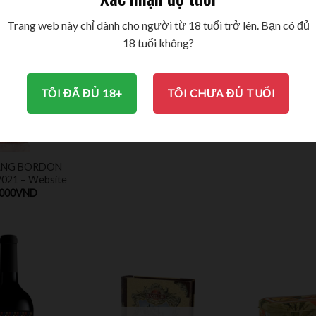
Websi
1.450.00
Trang web này chỉ dành cho người từ 18 tuổi trở lên. Bạn có đủ
18 tuổi không?
T HÀNG
TÔI ĐÃ ĐỦ 18+
TÔI CHƯA ĐỦ TUỔI
Rượu Vang Papale
Primitivo Di Manduria
1.450.000
VND
ANG BORDON
021 – Website
.000
VND