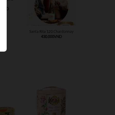
te
0
VND
Santa Rita 120 Chardonnay
430.000
VND