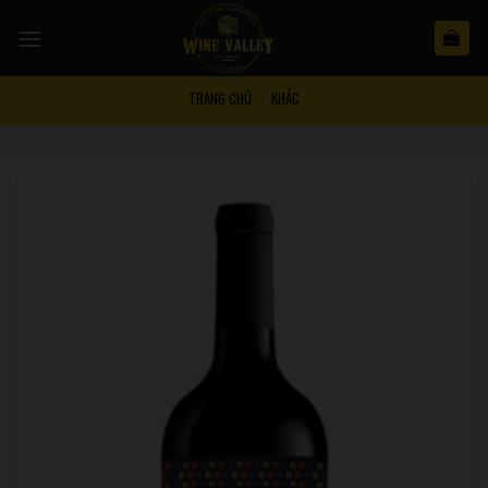
Skip
to
content
TRANG CHỦ
KHÁC
/