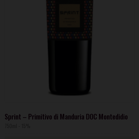
Sprint – Primitivo di Manduria DOC Montedidio
750ml
-
15%