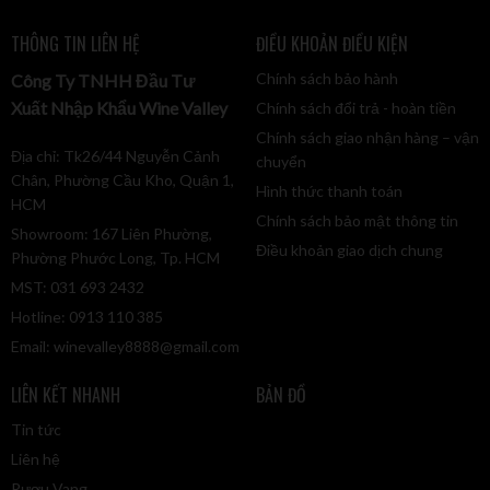
THÔNG TIN LIÊN HỆ
ĐIỀU KHOẢN ĐIỀU KIỆN
Chính sách bảo hành
Công Ty TNHH Đầu Tư
Xuất Nhập Khẩu Wine Valley
Chính sách đổi trả - hoàn tiền
Chính sách giao nhận hàng – vận
Địa chỉ: Tk26/44 Nguyễn Cảnh
chuyển
Chân, Phường Cầu Kho, Quận 1,
Hình thức thanh toán
HCM
Chính sách bảo mật thông tin
Showroom: 167 Liên Phường,
Điều khoản giao dịch chung
Phường Phước Long, Tp. HCM
MST: 031 693 2432
Hotline: 0913 110 385
Email:
winevalley8888@gmail.com
LIÊN KẾT NHANH
BẢN ĐỒ
Tin tức
Liên hệ
Rượu Vang