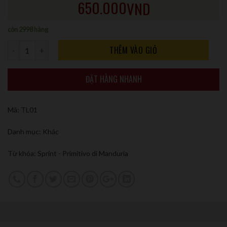
650.000
VND
còn 2998 hàng
Số lượng
THÊM VÀO GIỎ
ĐẶT HÀNG NHANH
Mã:
TL01
Danh mục:
Khác
Từ khóa:
Sprint - Primitivo di Manduria