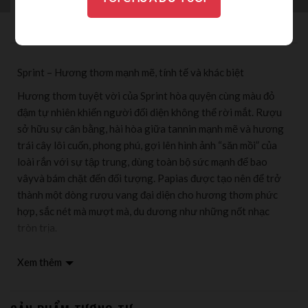
ĐÁNH GIÁ (0)
Sprint – Hương thơm mạnh mẽ, tính tế và khác biệt
Hương thơm tuyệt vời của Sprint hòa quyện cùng màu đỏ
đậm tự nhiên khiến người đối diện không thể rời mắt. Rượu
sở hữu sự cân bằng, hài hòa giữa tannin mạnh mẽ và hương
trái cây lôi cuốn, phong phú, gợi lên hình ảnh “săn mồi” của
loài rắn với sự tập trung, dùng toàn bộ sức mạnh để bao
vâyvà bám chặt đến đối tượng. Papias được tạo nên để trở
thành một dòng rượu vang đại diện cho hương thơm phức
hợp, sắc nét mà mượt mà, du dương như những nốt nhạc
tròn trịa.
Sprint được làm từ 100% Primitivo (di Manduria) tại vùng
Xem thêm
trồng nho Puglia, miền Nam nước Ý. Vườn nho được trồng
trên nền đất có kết cấu trung bình, pha trộn từ đất sét và đá.
Nho sau khi được phân loại, sẽ lên men cùng nấm men và lên