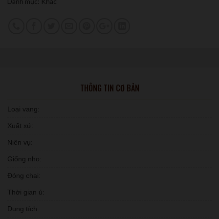
Danh mục:
Khác
THÔNG TIN CƠ BẢN
Loại vang:
Xuất xứ:
Niên vụ:
Giống nho:
Đóng chai:
Thời gian ủ:
Dung tích: