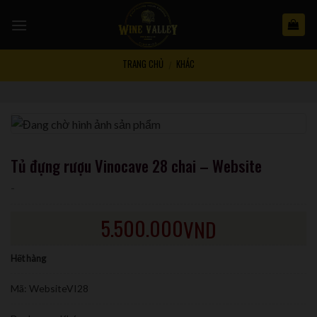
Skip
to
content
TRANG CHỦ
KHÁC
/
Tủ đựng rượu Vinocave 28 chai – Website
-
5.500.000
VND
Hết hàng
Mã:
WebsiteVI28