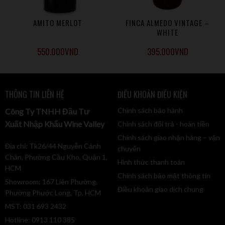
AMITO MERLOT
FINCA ALMEDO VINTAGE –
WHITE
550.000
VND
395.000
VND
THÔNG TIN LIÊN HỆ
ĐIỀU KHOẢN ĐIỀU KIỆN
Chính sách bảo hành
Công Ty TNHH Đầu Tư
Xuất Nhập Khẩu Wine Valley
Chính sách đổi trả - hoàn tiền
Chính sách giao nhận hàng – vận
Địa chỉ: Tk26/44 Nguyễn Cảnh
chuyển
Chân, Phường Cầu Kho, Quận 1,
Hình thức thanh toán
HCM
Chính sách bảo mật thông tin
Showroom: 167 Liên Phường,
Điều khoản giao dịch chung
Phường Phước Long, Tp. HCM
MST: 031 693 2432
Hotline: 0913 110 385