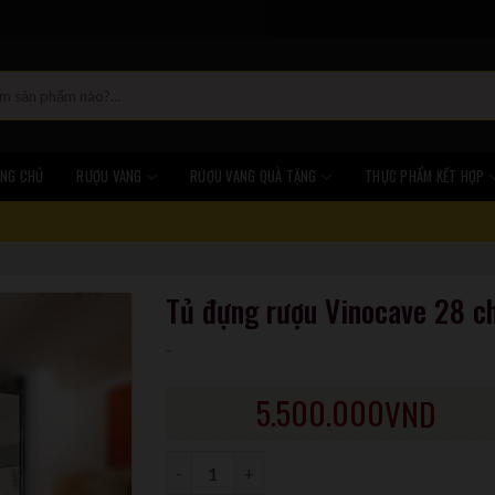
NG CHỦ
RƯỢU VANG
RƯỢU VANG QUÀ TẶNG
THỰC PHẨM KẾT HỢP
Tủ đựng rượu Vinocave 28 c
-
5.500.000
VND
Số lượng