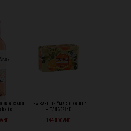
ÀNG
RDON ROSADO
TRÀ BASILUS “MAGIC FRUIT”
ebsite
– TANGERINE
0
VND
144.000
VND