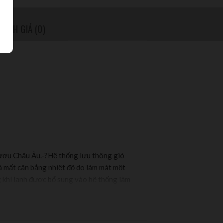
ĐÁNH GIÁ (0)
 rượu Châu Âu.-?Hệ thống lưu thông gió
à mất cân bằng nhiệt độ do làm mát một
 khí lạnh được bổ sung vào hệ thống làm
trong tủ.
hay rung lắc dù nhỏ nhất,dễ bảo trì đặc biệt