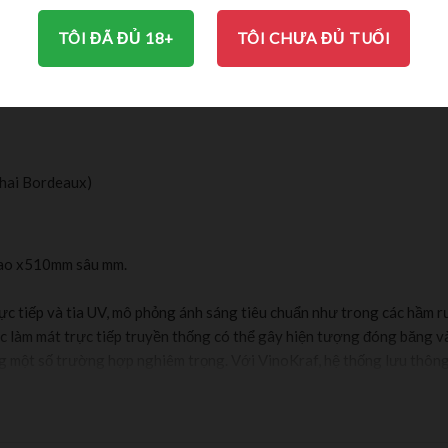
TÔI ĐÃ ĐỦ 18+
TÔI CHƯA ĐỦ TUỔI
BRAND
THÔNG TIN BỔ SUNG
chai Bordeaux)
cao x510mm sâu mm.
trực tiếp và tia UV, mô phỏng ánh sáng tiêu chuẩn như trong các hầm
c làm mát trực tiếp truyền thống có thể gây hiện tượng đóng băng v
ng một số trường hợp nghiêm trọng. Với VinoKraf, hệ thống lưu thông
 những được làm mát đồng đều mà còn tránh được việc bám hơi nước 
làm mát giúp cho tủ luôn chạy ổn định, êm ái, không gây ra tiếng động 
h cần sự yên tĩnh.