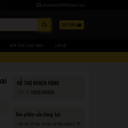
winevalley8888@gmail.com
GIỎ HÀNG
KIẾN THỨC RƯỢU VANG
LIÊN HỆ
hai
HỖ TRỢ KHÁCH HÀNG
LIÊN HỆ
0908346886
Sản phẩm sẵn hàng tại:
– Địa chỉ: 35 Bùi Tá Hán, An Phú, Quận 2, TP.