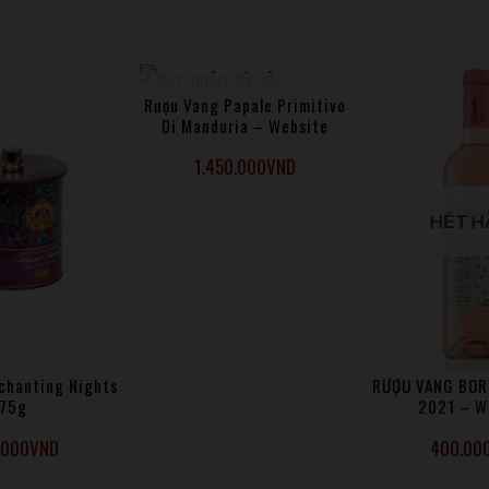
led và cảm ứng đem lại trải nghiệm sang trọng.
Rượu Vang Papale Primitivo
HẾT HÀNG
Di Manduria – Website
1.450.000
VND
HẾT H
nchanting Nights
RƯỢU VANG BO
75g
2021 – W
.000
VND
400.00