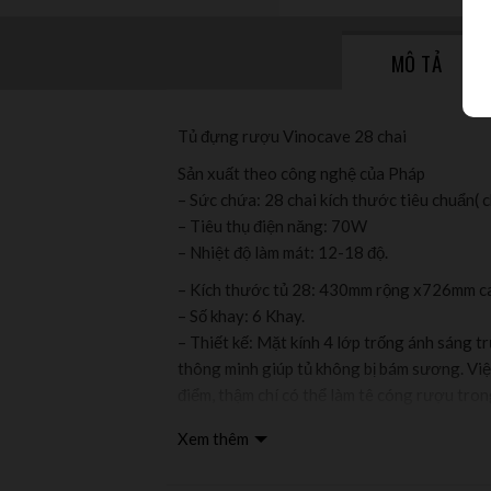
MÔ TẢ
Tủ đựng rượu Vinocave 28 chai
Sản xuất theo công nghệ của Pháp
– Sức chứa: 28 chai kích thước tiêu chuẩn( 
– Tiêu thụ điện năng: 70W
– Nhiệt độ làm mát: 12-18 độ.
– Kích thước tủ 28: 430mm rộng x726mm 
– Số khay: 6 Khay.
– Thiết kế: Mặt kính 4 lớp trống ánh sáng 
thông minh giúp tủ không bị bám sương. Việ
điểm, thậm chí có thể làm tê cóng rượu tro
lạnh trực tiếp làm cho các chai Vang không
Xem thêm
– Việc sử dụng ship bán dẫn trong quá trình 
phù hợp với không gian làm việc hay gia đìn