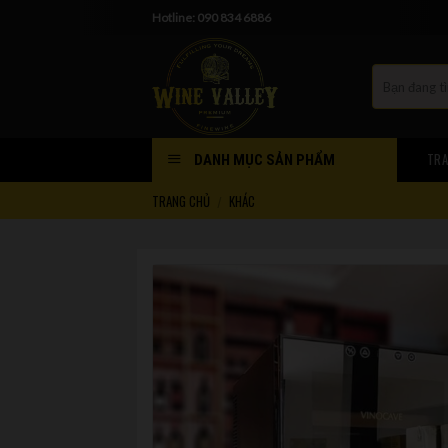
Skip
Hotline: 090 834 6886
to
content
TRA
DANH MỤC SẢN PHẨM
TRANG CHỦ
KHÁC
/