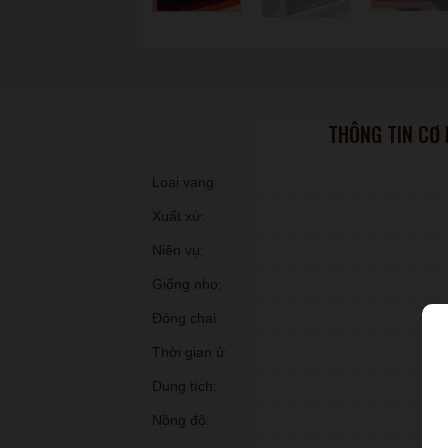
THÔNG TIN CƠ
Loại vang:
Xuất xứ:
Niên vụ:
Giống nho:
Đóng chai:
Thời gian ủ:
Dung tích:
Nồng độ: