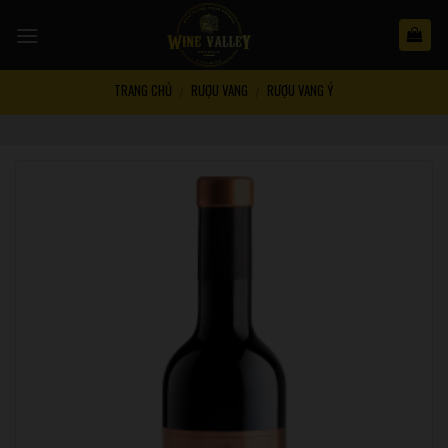
Skip
to
content
TRANG CHỦ
RƯỢU VANG
RƯỢU VANG Ý
/
/