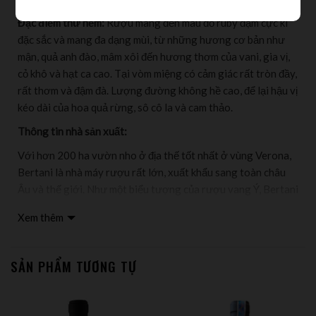
Đặc điểm thử nếm:
Rượu mang đến màu đỏ ruby đạm cực kì
đặc sắc và mang đa dạng mùi, từ những hương cơ bản như
mận, quả anh đào, mâm xôi đến hương thơm của vani, gia vị,
cỏ khô và hạt ca cao. Tại vòm miệng có cảm giác rất tròn đầy,
rất thơm và đậm đà. Lượng đường không hề cao, để lại hậu vị
kéo dài của hoa quả rừng, sô cô la và cam thảo.
Thông tin nhà sản xuất:
Với hơn 200 ha vườn nho ở địa thế tốt nhất ở vùng Verona,
Bertani là nhà máy rượu rất lớn, xuất khẩu sang toàn châu
Âu và thế giới. Như một biểu tượng của rượu vang Ý, Bertani
kết hợp các giống nho bản địa với sự cải tiến liên tục từ các
Xem thêm
vườn nho cũng như chú trọng đặc biệt đến thổ nhưỡng, sinh
thái vùng. Bertani tôn trọng truyền thống nhưng luôn đổi
mới cùng sự nhạy bén trong kinh doanh giúp Bertaini đạt
SẢN PHẨM TƯƠNG TỰ
được danh tiếng và chất lượng rượu đỉnh cao: những
nguyên tắc quan trọng của Bertani cũng được làm tham
chiếu cho các nhà rượu trong khu vực.