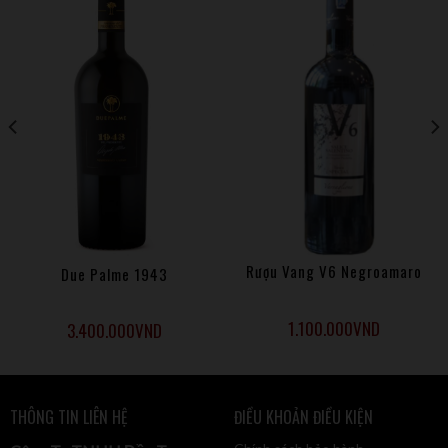
• Sức ảnh hưởng của nhà rượu Bertani đến vùng Veneto,
đặc biệt là rượu vang Amarone quan trọng đến mức người ta
ví Bertani và Amarone là hai định nghĩa tương đồng.
• Bertani Amarone Classico là một trong những loại Rượu
vang Veneto xuất sắc nhất được bình chọn bởi Đội ngũ
Chuyên gia Decanter.
Rượu Vang V6 Negroamaro
Due Palme 1943
1.100.000
VND
3.400.000
VND
THÔNG TIN LIÊN HỆ
ĐIỀU KHOẢN ĐIỀU KIỆN