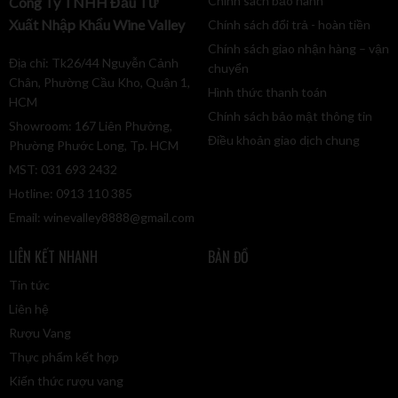
Chính sách bảo hành
Công Ty TNHH Đầu Tư
Xuất Nhập Khẩu Wine Valley
Chính sách đổi trả - hoàn tiền
Chính sách giao nhận hàng – vận
Địa chỉ: Tk26/44 Nguyễn Cảnh
chuyển
Chân, Phường Cầu Kho, Quận 1,
Hình thức thanh toán
HCM
Chính sách bảo mật thông tin
Showroom: 167 Liên Phường,
Điều khoản giao dịch chung
Phường Phước Long, Tp. HCM
MST: 031 693 2432
Hotline: 0913 110 385
Email:
winevalley8888@gmail.com
LIÊN KẾT NHANH
BẢN ĐỒ
Tin tức
Liên hệ
Rượu Vang
Thực phẩm kết hợp
Kiến thức rượu vang