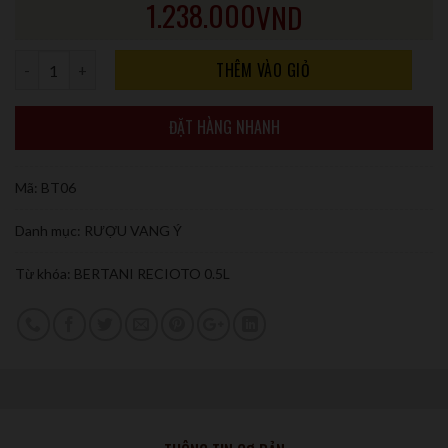
1.238.000
VND
Số lượng
THÊM VÀO GIỎ
ĐẶT HÀNG NHANH
Mã:
BT06
Danh mục:
RƯỢU VANG Ý
Từ khóa:
BERTANI RECIOTO 0.5L