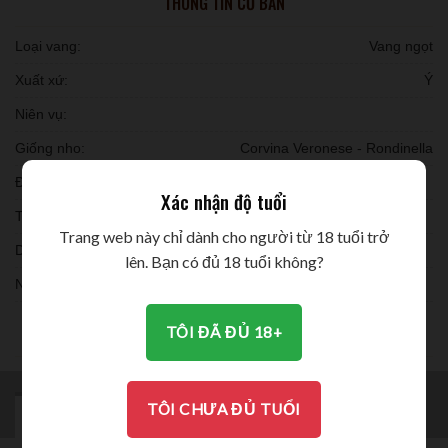
THÔNG TIN CƠ BẢN
Loại vang:
Vang ngọt
Xuất xứ:
Ý
Niên vụ:
Giống nho:
Corvina Veronese - Rondinella
Đóng chai:
Xác nhận độ tuổi
Thời gian ủ:
Trang web này chỉ dành cho người từ 18 tuổi trở
Dung tích:
lên. Bạn có đủ 18 tuổi không?
Nồng độ:
THƯỞNG THỨC
TÔI ĐÃ ĐỦ 18+
TÔI CHƯA ĐỦ TUỔI
MÔ TẢ
BRAND
ĐÁNH GIÁ (0)