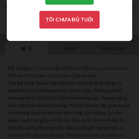
Nồng độ:
12%
TÔI CHƯA ĐỦ TUỔI
THƯỞNG THỨC
MÔ TẢ
BRAND
ĐÁNH GIÁ (0)
Mô tả ngắn:
Cuvee Nue Brut Nature 2014 được pha trộn bởi
75% nho Pinot Noir và 25% nho Chardonnay.
Tasting note: Rượu tiếp cận trên vòm miệng dịu dàng và
sảng khoái với những bọt mịn và tan chảy. Những bọt khí
mềm mại được duy trì bởi độ chua hương cam. Trong miệng
được dàn trãi bởi mùi khoáng chất đá vôi tạo cảm giác mượt
như nhung của kem mịn kéo dài trong vòm miệng. Sự cân
bằng tuyệt hảo giữa vị trái cây chín và độ tươi mới duy trì
bởi nốt hương khoáng chất. Hậu vị vẫn giữ nguyên mùi vị
tươi mới đi cùng với hương i ốt tạo ra hương hoa mặn mà