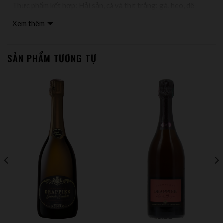
Thực phẩm kết hợp: Hải sản, cá và thịt trắng: gà, heo, dê
Màu sắc: Màu vàng kim loại nhạt và những ánh vàng bơ nổi
Xem thêm
bật. Rượu đầy những bọt mịn và sống động trên cổ chai. Hình
ảnh này chứng tỏ rượu vừa đậm đà vừa tươi mới
Nhà sản xuất: Louis De Sacy – A Verzy France
SẢN PHẨM TƯƠNG TỰ
Vùng sản xuất: Verzy