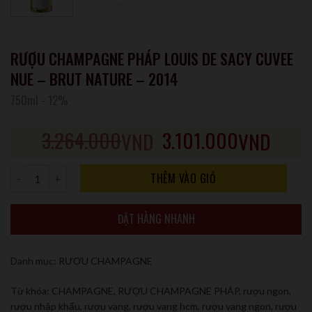
RƯỢU CHAMPAGNE PHÁP LOUIS DE SACY CUVEE
NUE – BRUT NATURE – 2014
750ml
-
12%
3.264.000
3.101.000
VND
VND
Số lượng
THÊM VÀO GIỎ
ĐẶT HÀNG NHANH
Danh mục:
RƯỢU CHAMPAGNE
Từ khóa:
CHAMPAGNE
,
RƯỢU CHAMPAGNE PHÁP
,
rượu ngon
,
rượu nhập khẩu
,
rượu vang
,
rượu vang hcm
,
rượu vang ngon
,
rượu