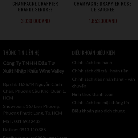
CHAMPAGNE DRAPPIER
CHAMPAGNE DRAPPIER ROSE
GRANDE SENDREE
DE SAIGNEE
3.030.000
VND
1.853.000
VND
THÔNG TIN LIÊN HỆ
ĐIỀU KHOẢN ĐIỀU KIỆN
Chính sách bảo hành
Công Ty TNHH Đầu Tư
Xuất Nhập Khẩu Wine Valley
Chính sách đổi trả - hoàn tiền
Chính sách giao nhận hàng – vận
Địa chỉ: Tk26/44 Nguyễn Cảnh
chuyển
Chân, Phường Cầu Kho, Quận 1,
Hình thức thanh toán
HCM
Chính sách bảo mật thông tin
Showroom: 167 Liên Phường,
Điều khoản giao dịch chung
Phường Phước Long, Tp. HCM
MST: 031 693 2432
Hotline: 0913 110 385
Email:
winevalley8888@gmail.com