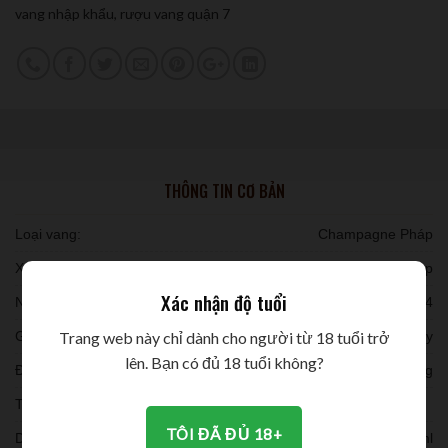
vang nhập khẩu
,
rượu vang quận 7
THÔNG TIN CƠ BẢN
Loại vang:
Champagne Pháp
Xuất xứ:
Pháp
Xác nhận độ tuổi
Niên vụ:
2014
Giống nho:
75% Pinot Noir, 25% Chardonnay
Trang web này chỉ dành cho người từ 18 tuổi trở
lên. Bạn có đủ 18 tuổi không?
Đóng chai:
6 chai/ thùng
Thời gian ủ:
TÔI ĐÃ ĐỦ 18+
Dung tích:
750ml