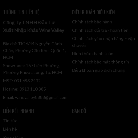
THÔNG TIN LIÊN HỆ
ĐIỀU KHOẢN ĐIỀU KIỆN
Chính sách bảo hành
Công Ty TNHH Đầu Tư
Xuất Nhập Khẩu Wine Valley
Chính sách đổi trả - hoàn tiền
Chính sách giao nhận hàng – vận
Địa chỉ: Tk26/44 Nguyễn Cảnh
chuyển
Chân, Phường Cầu Kho, Quận 1,
Hình thức thanh toán
HCM
Chính sách bảo mật thông tin
Showroom: 167 Liên Phường,
Điều khoản giao dịch chung
Phường Phước Long, Tp. HCM
MST: 031 693 2432
Hotline: 0913 110 385
Email:
winevalley8888@gmail.com
LIÊN KẾT NHANH
BẢN ĐỒ
Tin tức
Liên hệ
Rượu Vang