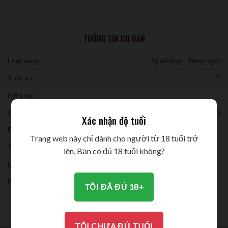
THÔNG TIN CƠ BẢN
Loại vang:
Sparkling - Vang ngọt
Xuất xứ:
Ý
Niên vụ:
Giống nho:
Moscato
Xác nhận độ tuổi
Đóng chai:
Trang web này chỉ dành cho người từ 18 tuổi trở
Thời gian ủ:
lên. Bạn có đủ 18 tuổi không?
Dung tích:
Nồng độ:
TÔI ĐÃ ĐỦ 18+
THƯỞNG THỨC
TÔI CHƯA ĐỦ TUỔI