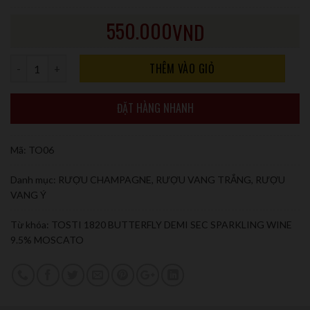
550.000
VND
Số lượng
THÊM VÀO GIỎ
ĐẶT HÀNG NHANH
Mã:
TO06
Danh mục:
RƯỢU CHAMPAGNE
,
RƯỢU VANG TRẮNG
,
RƯỢU
VANG Ý
Từ khóa:
TOSTI 1820 BUTTERFLY DEMI SEC SPARKLING WINE
9.5% MOSCATO