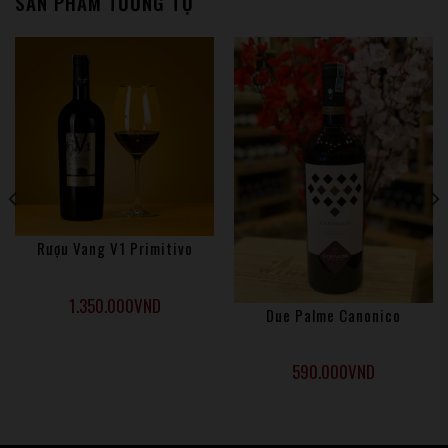
SẢN PHẨM TƯƠNG TỰ
thống lâu đời và văn hóa trong sản xuất rượu vang với việc
các vườn nho được trồng ở những khu vực tốt nhất và
những phương pháp sản xuất phù hợp nhất. Với kinh nghiệm
lâu năm đã giúp Tosti1820 sản xuất các loại vang sủi với sự
đặc trưng khác biệt.
Rượu Vang V1 Primitivo
1.350.000
VND
Due Palme Canonico
590.000
VND