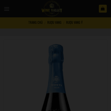
Skip
to
content
TRANG CHỦ
RƯỢU VANG
RƯỢU VANG Ý
/
/