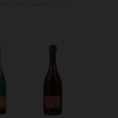
đầy trên cổ chai. Hình ảnh này chứng tỏ