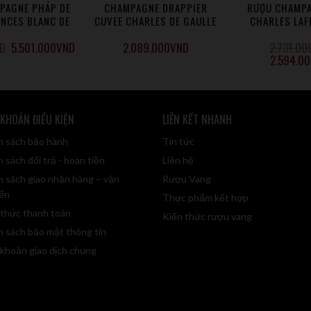
PAGNE PHÁP DE
CHAMPAGNE DRAPPIER
RƯỢU CHAMP
INCES BLANC DE
CUVEE CHARLES DE GAULLE
CHARLES LAF
IRS HQ
BRU
D
5.501.000
VND
2.089.000
VND
2.731.00
2.594.0
 KHOẢN ĐIỀU KIỆN
LIÊN KẾT NHANH
h sách bảo hành
Tin tức
 sách đổi trả - hoàn tiền
Liên hệ
h sách giao nhận hàng – vận
Rượu Vang
ển
Thực phẩm kết hợp
 thức thanh toán
Kiến thức rượu vang
h sách bảo mật thông tin
 khoản giao dịch chung