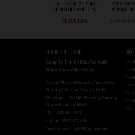
CHAMPAGNE PHÁP
TOSTI 1820 ’24 PURE’
RƯỢU CHAM
E SACY CUVEE GRAND
SPARKLING WINE 11%
VENOGE PR
EXTRA BRUT – 2011
NO
.833.000
VND
900.000
VND
5.791.000
VN
.641.000
VND
THÔNG TIN LIÊN HỆ
ĐIỀU
Chín
Công Ty TNHH Đầu Tư Xuất
Nhập Khẩu Wine Valley
Chính
Chín
Địa chỉ: Tk26/44 Nguyễn Cảnh Chân,
chuy
Phường Cầu Kho, Quận 1, HCM
Hình
Showroom: 167 Liên Phường, Phường
Chín
Phước Long, Tp. HCM
Điều
MST: 031 693 2432
Hotline: 0913 110 385
Email:
winevalley8888@gmail.com