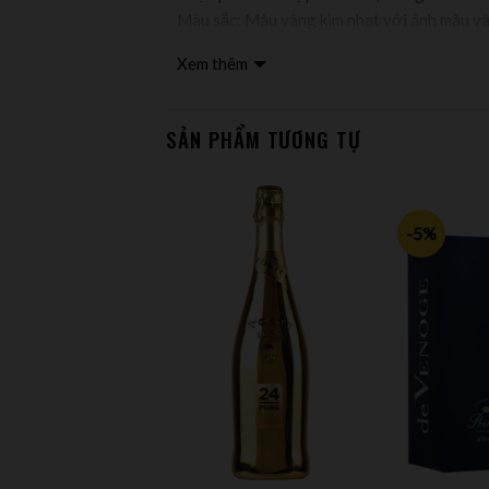
Màu sắc: Màu vàng kim nhạt với ánh màu và
rượu đầy sảng khoái và tinh tế
Xem thêm
Nhà sản xuất: Louis De Sacy – A Verzy Fra
Vùng sản xuất: Vùng Bligny / Cermay / Tre
SẢN PHẨM TƯƠNG TỰ
-5%