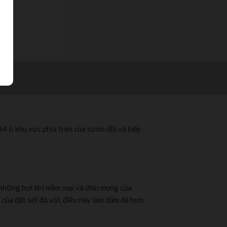
ở khu vực phía trên của sườn đồi và tiếp
 những bọt khí mềm mại và chín mọng của
 của đất sét đá vôi, điều này làm đậm đà hơn