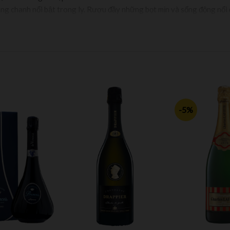
ng chanh nổi bật trong ly. Rượu đầy những bọt mịn và sống động nổi 
nce
sion
-5%