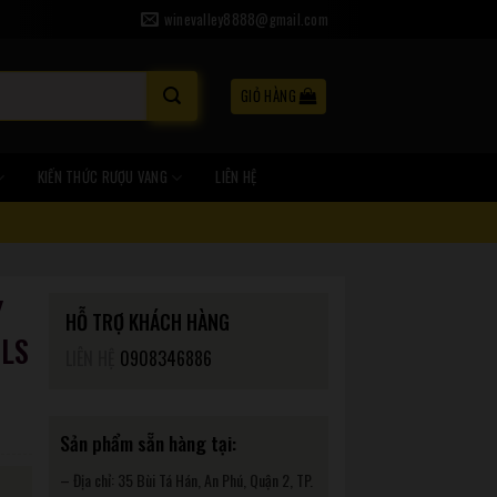
winevalley8888@gmail.com
GIỎ HÀNG
KIẾN THỨC RƯỢU VANG
LIÊN HỆ
Y
HỖ TRỢ KHÁCH HÀNG
OLS
LIÊN HỆ
0908346886
Sản phẩm sẵn hàng tại:
– Địa chỉ: 35 Bùi Tá Hán, An Phú, Quận 2, TP.