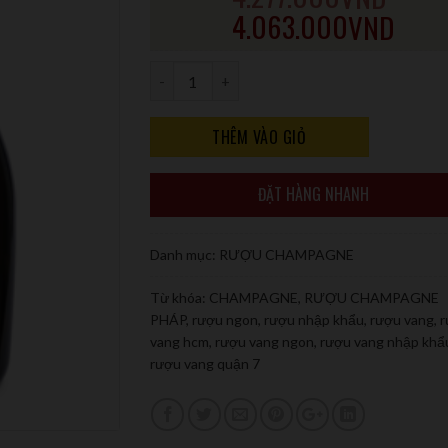
4.063.000
VND
Số lượng
THÊM VÀO GIỎ
ĐẶT HÀNG NHANH
Danh mục:
RƯỢU CHAMPAGNE
Từ khóa:
CHAMPAGNE
,
RƯỢU CHAMPAGNE
PHÁP
,
rượu ngon
,
rượu nhập khẩu
,
rượu vang
,
r
vang hcm
,
rượu vang ngon
,
rượu vang nhập khẩ
rượu vang quận 7