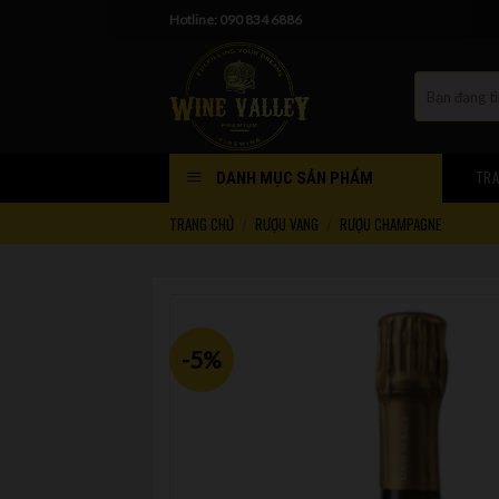
Skip
Hotline: 090 834 6886
to
content
TRA
DANH MỤC SẢN PHẨM
TRANG CHỦ
RƯỢU VANG
RƯỢU CHAMPAGNE
/
/
-5%