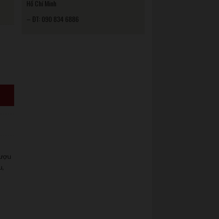
Hồ Chí Minh
– ĐT: 090 834 6886
ượu
u
,