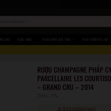
NG CHỦ
RƯỢU VANG
RƯỢU VANG QUÀ TẶNG
THỰC PHẨM KẾT HỢP
RƯỢU CHAMPAGNE PHÁP C
PARCELLAIRE LES COURTIS
– GRAND CRU – 2014
750ml
-
12%
4.277.000
VND