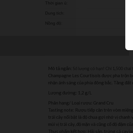
Thời gian ủ:
Dung tích:
Nồng độ:
Mô tả ngắn:
Số lượng có hạn! Chỉ 1,500 chai 
Champagne Les Courtisols được pha trộn b
nhận ánh sáng của phía đông bắc. Tầng đất
Lượng đường: 1,2 g/L
Phân hạng/ Loại rượu: Grand Cru
Tasting note: Rượu tiếp cận trên vòm miệng
trái cây nổi bật là độ chua gợi nhớ vị chan
mùi vị trái cây, độ mặn và cũng cố độ đậm củ
Thực phẩm kết hợp: Hải sản, trứng cá cavia