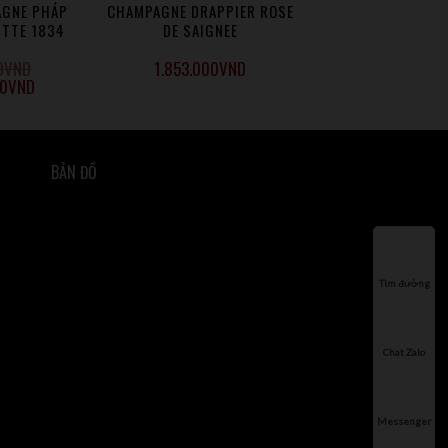
AGNE PHÁP
CHAMPAGNE DRAPPIER ROSE
ITTE 1834
DE SAIGNEE
T
0
VND
1.853.000
VND
00
VND
BẢN ĐỒ
Tìm đường
Chat Zalo
Messenger