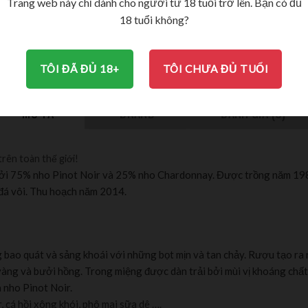
Trang web này chỉ dành cho người từ 18 tuổi trở lên. Bạn có đủ
18 tuổi không?
750ml
12%
TÔI ĐÃ ĐỦ 18+
TÔI CHƯA ĐỦ TUỔI
MÔ TẢ
BRAND
ĐÁNH GIÁ (0)
trên toàn thế giới!
ởi 75% nho Pinot Noir và 25% nho Chardonnay. Được trồng năm 1984 
 đá vôi. Thu hoạch năm 2014.
 bao quát và sảng khoái với những bọt mịn và tan chảy. Rượu tạo ra
h vàng và bưởi hồng. Trong miệng được dàn trải bởi mùi vị khoáng chất
a nho Pinot Noir.
r, cá hồi xông khói, phô mai sữa dê ….