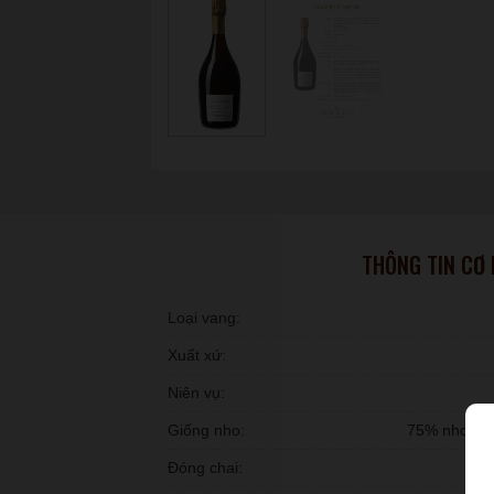
THÔNG TIN CƠ
Loại vang:
Xuất xứ:
Niên vụ:
Giống nho:
75% nho Pin
Đóng chai: