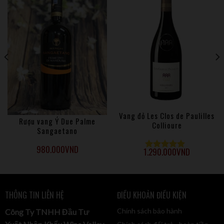
Vang đỏ Les Clos de Paulilles
Rượu vang Ý Due Palme
Collioure
Sangaetano
980.000
VND
1.290.000
VND
Được xếp
hạng
5.00
5
sao
THÔNG TIN LIÊN HỆ
ĐIỀU KHOẢN ĐIỀU KIỆN
Chính sách bảo hành
Công Ty TNHH Đầu Tư