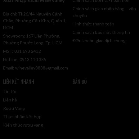
Xuất Nhập Khẩu Wine Valley
Chính sách đổi trả - hoàn tiền
Chính sách giao nhận hàng – vận
Địa chỉ: Tk26/44 Nguyễn Cảnh
chuyển
Chân, Phường Cầu Kho, Quận 1,
Hình thức thanh toán
HCM
Chính sách bảo mật thông tin
Showroom: 167 Liên Phường,
Điều khoản giao dịch chung
Phường Phước Long, Tp. HCM
MST: 031 693 2432
Hotline: 0913 110 385
Email:
winevalley8888@gmail.com
LIÊN KẾT NHANH
BẢN ĐỒ
Tin tức
Liên hệ
Rượu Vang
Thực phẩm kết hợp
Kiến thức rượu vang