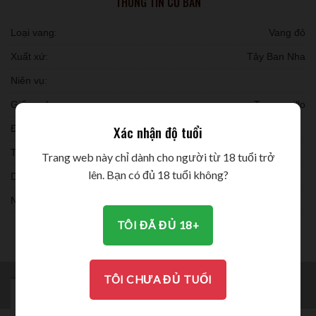
THÔNG TIN CƠ BẢN
Loại vang:
Vang đỏ
Xuất xứ:
Tây Ban Nha
Niên vụ:
Giống nho:
Tempranillo
Xác nhận độ tuổi
Đóng chai:
Thời gian ủ:
Trang web này chỉ dành cho người từ 18 tuổi trở
lên. Bạn có đủ 18 tuổi không?
Dung tích:
Nồng độ:
TÔI ĐÃ ĐỦ 18+
THƯỞNG THỨC
TÔI CHƯA ĐỦ TUỔI
MÔ TẢ
BRAND
ĐÁNH GIÁ (0)