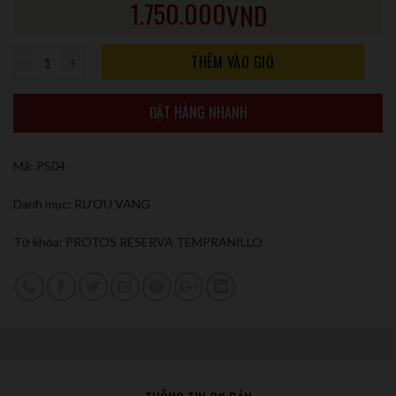
1.750.000
VND
Số lượng
THÊM VÀO GIỎ
ĐẶT HÀNG NHANH
Mã:
PS04
Danh mục:
RƯỢU VANG
Từ khóa:
PROTOS RESERVA TEMPRANILLO