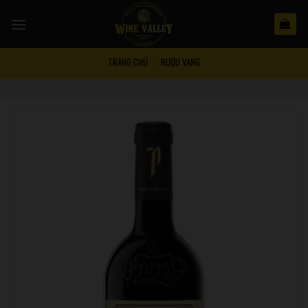
Skip
to
content
TRANG CHỦ
RƯỢU VANG
/