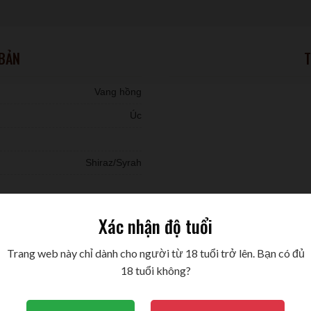
 BẢN
T
Vang hồng
Úc
Shiraz/Syrah
Xác nhận độ tuổi
Trang web này chỉ dành cho người từ 18 tuổi trở lên. Bạn có đủ
18 tuổi không?