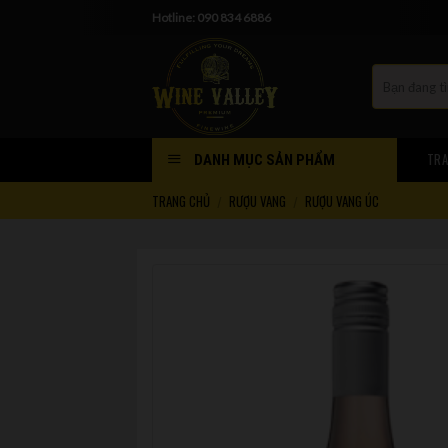
Skip
Hotline: 090 834 6886
to
content
TRA
DANH MỤC SẢN PHẨM
TRANG CHỦ
RƯỢU VANG
RƯỢU VANG ÚC
/
/