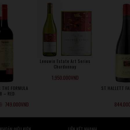
Leeuwin Estate Art Series
Chardonnay
1.950.000
VND
 THE FORMULA
ST HALLETT FA
8 – RED
D
749.000
VND
844.00
 KHOẢN ĐIỀU KIỆN
LIÊN KẾT NHANH