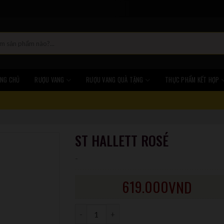
NG CHỦ
RƯỢU VANG
RƯỢU VANG QUÀ TẶNG
THỰC PHẨM KẾT HỢP
ST HALLETT ROSÉ
-
619.000
VND
Số lượng