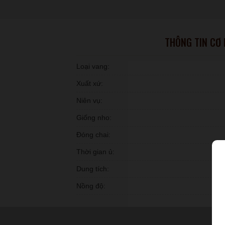
THÔNG TIN CƠ
Loại vang:
Xuất xứ:
Niên vụ:
Giống nho:
Đóng chai:
Thời gian ủ:
Dung tích:
Nồng độ: