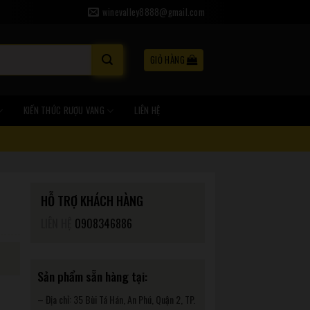
winevalley8888@gmail.com
GIỎ HÀNG
KIẾN THỨC RƯỢU VANG
LIÊN HỆ
HỖ TRỢ KHÁCH HÀNG
LIÊN HỆ
0908346886
Sản phẩm sẵn hàng tại:
– Địa chỉ: 35 Bùi Tá Hán, An Phú, Quận 2, TP.