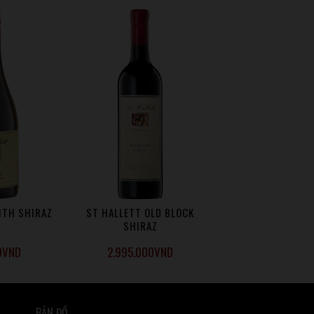
ITH SHIRAZ
ST HALLETT OLD BLOCK
SHIRAZ
0
VND
2.995.000
VND
BẢN ĐỒ