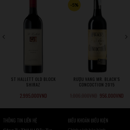
-5%
ST HALLETT OLD BLOCK
RƯỢU VANG MR. BLACK’S
SHIRAZ
CONCOCTION 2015
2.995.000
VND
1.006.000
VND
956.000
VND
THÔNG TIN LIÊN HỆ
ĐIỀU KHOẢN ĐIỀU KIỆN
Chính sách bảo hành