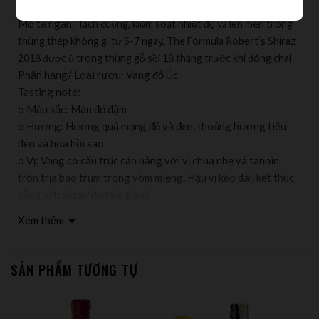
Mô tả ngắn:
Tách cuống, kiểm soát nhiệt độ và lên men trong
thùng thép không gỉ từ 5-7 ngày, The Formula Robert’s Shiraz
2018 được ủ trong thùng gỗ sồi 18 tháng trước khi đóng chai
Phân hạng/ Loại rượu: Vang đỏ Úc
Tasting note:
o Màu sắc: Màu đỏ đậm
o Hương: Hương quả mọng đỏ và đen, thoảng hương tiêu
đen và hoa hồi sao
o Vị: Vang có cấu trúc cân bằng với vị chua nhẹ và tannin
tròn trịa bao trùm trong vòm miệng. Hậu vị kéo dài, kết thúc
bằng vị trái cây đen và gia vị
Xuất xứ: Barossa Valley, South Australia
Xem thêm
Nhà sản xuất: Small Gully
Vùng sản xuất: Vườn nho thượng hạng với những gốc nho
55 tuổi đời được trồng thưa trên đồng bằng Adelaide, lưu
SẢN PHẨM TƯƠNG TỰ
vực sông Gawler, Barossa Valley – vùng làm vang lâu đời và
nổi tiếng nhất nước Úc
Quy trình làm vang: 18 tháng ủ trong thùng gỗ sồi