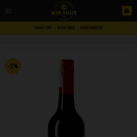
Skip
to
content
TRANG CHỦ
RƯỢU VANG
RƯỢU VANG ÚC
/
/
-5%