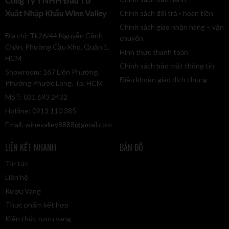
Công Ty TNHH Đầu Tư
Xuất Nhập Khẩu Wine Valley
Chính sách đổi trả - hoàn tiền
Chính sách giao nhận hàng – vận
Địa chỉ: Tk26/44 Nguyễn Cảnh
chuyển
Chân, Phường Cầu Kho, Quận 1,
Hình thức thanh toán
HCM
Chính sách bảo mật thông tin
Showroom: 167 Liên Phường,
Điều khoản giao dịch chung
Phường Phước Long, Tp. HCM
MST: 031 693 2432
Hotline: 0913 110 385
Email:
winevalley8888@gmail.com
LIÊN KẾT NHANH
BẢN ĐỒ
Tin tức
Liên hệ
Rượu Vang
Thực phẩm kết hợp
Kiến thức rượu vang