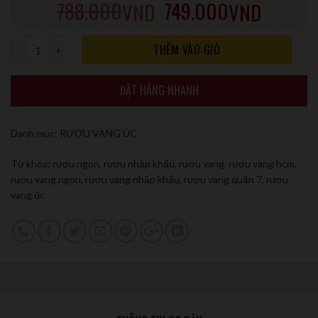
788.000
749.000
VND
VND
Số lượng
THÊM VÀO GIỎ
ĐẶT HÀNG NHANH
Danh mục:
RƯỢU VANG ÚC
Từ khóa:
rượu ngon
,
rượu nhập khẩu
,
rượu vang
,
rượu vang hcm
,
rượu vang ngon
,
rượu vang nhập khẩu
,
rượu vang quận 7
,
rượu
vang úc