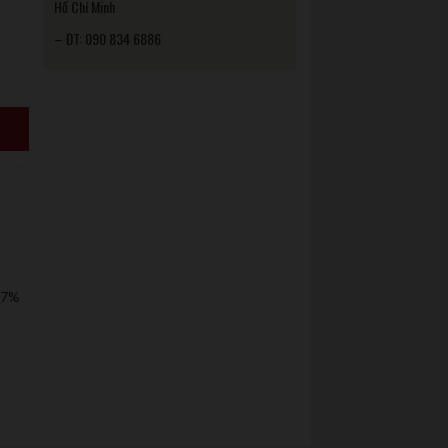
Hồ Chí Minh
– ĐT: 090 834 6886
 7%