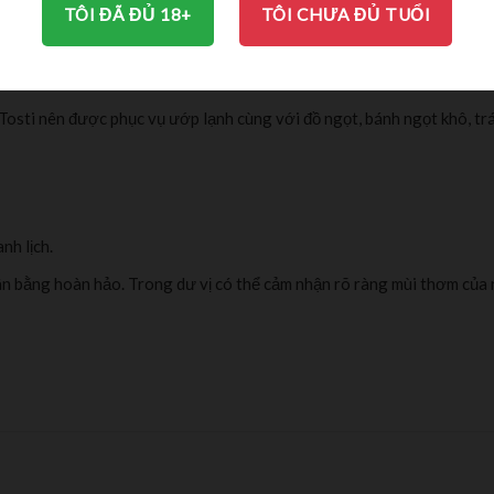
MÔ TẢ
BRAND
ĐÁNH GIÁ (0)
TÔI ĐÃ ĐỦ 18+
TÔI CHƯA ĐỦ TUỔI
osti nên được phục vụ ướp lạnh cùng với đồ ngọt, bánh ngọt khô, t
nh lịch.
 cân bằng hoàn hảo. Trong dư vị có thể cảm nhận rõ ràng mùi thơm của 
 1820, với 200 năm lịch sử làm rượu vang đã tạo danh tiếng chất lượ
văn hóa trong sản xuất rượu vang với việc các vườn nho được trồng
 lâu năm đã giúp Tosti1820 sản xuất các loại vang sủi với sự đặc trư