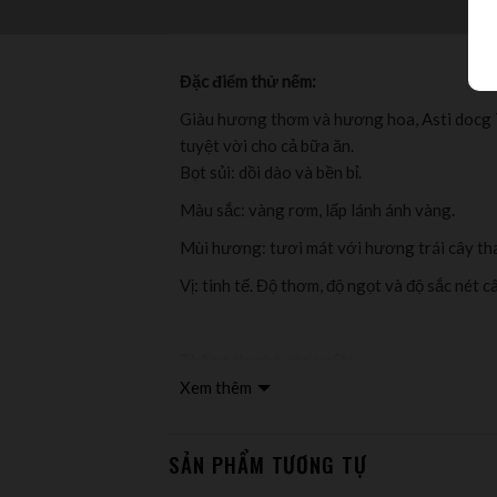
Đặc điểm thử nếm:
Giàu hương thơm và hương hoa, Asti docg T
tuyệt vời cho cả bữa ăn.
Bọt sủi: dồi dào và bền bỉ.
Màu sắc: vàng rơm, lấp lánh ánh vàng.
Mùi hương: tươi mát với hương trái cây tha
Vị: tinh tế. Độ thơm, độ ngọt và độ sắc nét
Thông tin nhà sản xuất:
Xem thêm
Tosti1820 sản xuất vang và vang sủi từ năm
được tạo nên bởi truyền thống lâu đời và 
pháp sản xuất phù hợp nhất. Với kinh nghiệm
SẢN PHẨM TƯƠNG TỰ