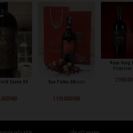
Rượu Vang 
Primitivo
2.950.0
World Cuvee 99
Due Palme Albrizzi
0.000
VND
1.120.000
VND