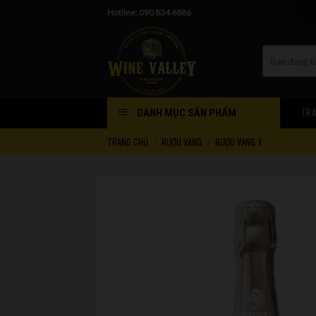
Skip
Hotline: 090 834 6886
to
content
TRA
DANH MỤC SẢN PHẨM
TRANG CHỦ
RƯỢU VANG
RƯỢU VANG Ý
/
/