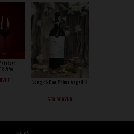
Patrisso
 18,5%
00
VND
Vang đỏ Due Palme Angelini
650.000
VND