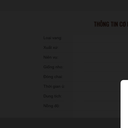
THÔNG TIN CƠ
Loại vang:
Xuất xứ:
Niên vụ:
Giống nho:
Đóng chai:
Thời gian ủ:
Dung tích:
Nồng độ: