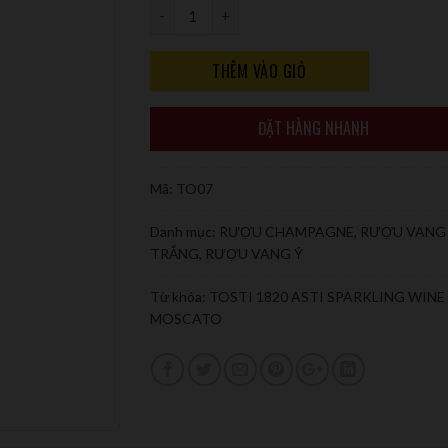
Số lượng
THÊM VÀO GIỎ
ĐẶT HÀNG NHANH
Mã:
TO07
Danh mục:
RƯỢU CHAMPAGNE
,
RƯỢU VANG
TRẮNG
,
RƯỢU VANG Ý
Từ khóa:
TOSTI 1820 ASTI SPARKLING WINE
MOSCATO