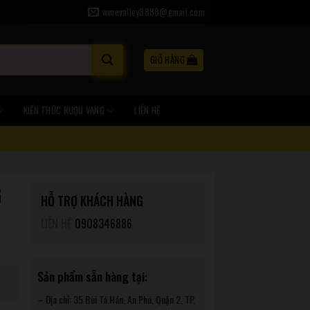
winevalley8888@gmail.com
GIỎ HÀNG
KIẾN THỨC RƯỢU VANG
LIÊN HỆ
G
HỖ TRỢ KHÁCH HÀNG
LIÊN HỆ
0908346886
Sản phẩm sẵn hàng tại:
– Địa chỉ: 35 Bùi Tá Hán, An Phú, Quận 2, TP.