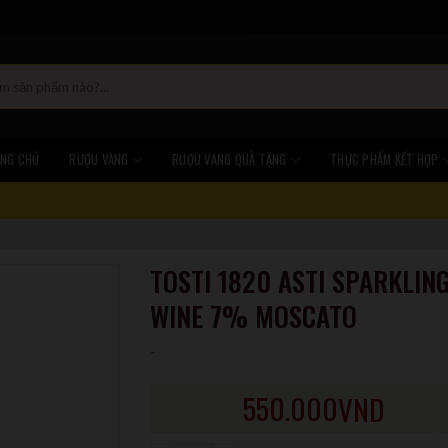
NG CHỦ
RƯỢU VANG
RƯỢU VANG QUÀ TẶNG
THỰC PHẨM KẾT HỢP
TOSTI 1820 ASTI SPARKLIN
WINE 7% MOSCATO
-
550.000
VND