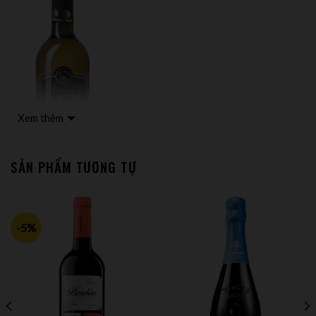
Xem thêm
SẢN PHẨM TƯƠNG TỰ
-5%
Mô tả ngắn
Được làm từ 100% giống nho Chardonnay, rượu vang
trắng Finca Almedo Expression – Chardonnay có màu
vàng kim loại và ánh thép với mùi hương chanh. Rượu rất
cân bằng và sảng khoái với cấu trúc hấp dẫn khi được lão