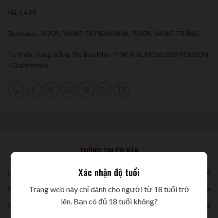
Mã:
LA10
Danh mục:
RƯỢU VANG TÂY BAN NHA
,
RƯỢU VANG TRẮNG
Từ khóa:
Vang trắng Tây Ban Nha - FINCA ALMEDO EXPRESSION
- Chardonnay
THÔNG TIN CƠ BẢN
Xác nhận độ tuổi
Loại vang:
Vang đỏ
Trang web này chỉ dành cho người từ 18 tuổi trở
Xuất xứ:
Tây Ban Nha
lên. Bạn có đủ 18 tuổi không?
Niên vụ:
2022