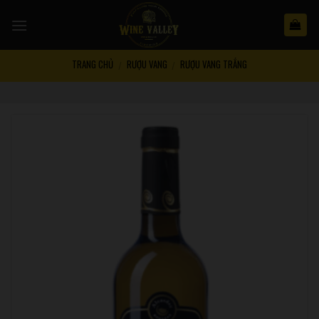
Skip
to
content
TRANG CHỦ
RƯỢU VANG
RƯỢU VANG TRẮNG
/
/