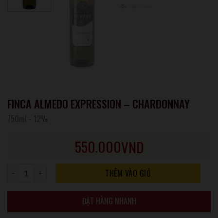
FINCA ALMEDO EXPRESSION – CHARDONNAY
750ml
-
12%
550.000
VND
Số lượng
THÊM VÀO GIỎ
ĐẶT HÀNG NHANH