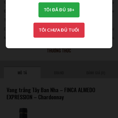
Giống nho:
Chardonnay
TÔI ĐÃ ĐỦ 18+
Đóng chai:
6 chaichai
Thời gian ủ:
Dung tích:
750ml
TÔI CHƯA ĐỦ TUỔI
Nồng độ:
12%
THƯỞNG THỨC
MÔ TẢ
BRAND
ĐÁNH GIÁ (0)
Vang trắng Tây Ban Nha – FINCA ALMEDO
EXPRESSION – Chardonnay