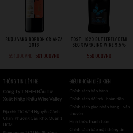
hóa các hạt nấm men còn sót lại từ quá trình tự phân hủy.
Phân hạng/ Loại rượu
Vino de la Tierra de Castilla
Tasting note
Trong vòm miệng, ta sẽ cảm thấy được sự tinh tế và nhẹ
RƯỢU VANG BORDON CRIANZA
TOSTI 1820 BUTTERFLY DEMI
nhàng của hương vị của cam chanh tươi mát, thanh lịch.
2018
SEC SPARKLING WINE 9.5%
MOSCATO
Hậu vị sôi động, mượt mà và tươi tắn một cách quyến rũ,
591.000
VND
561.000
VND
550.000
VND
tròn đầy mà dai dẳng
Thực phẩm kết hợp
Cá, sò ốc, pasta và các món cơm, …
THÔNG TIN LIÊN HỆ
ĐIỀU KHOẢN ĐIỀU KIỆN
Màu sắc
Màu vàng kim loại và ánh thép
Chính sách bảo hành
Công Ty TNHH Đầu Tư
Xuất Nhập Khẩu Wine Valley
Chính sách đổi trả - hoàn tiền
Giống nho
Chính sách giao nhận hàng – vận
100% Chardonnay
Địa chỉ: Tk26/44 Nguyễn Cảnh
chuyển
Nồng độ
Chân, Phường Cầu Kho, Quận 1,
Hình thức thanh toán
12%
HCM
Chính sách bảo mật thông tin
Showroom: 167 Liên Phường,