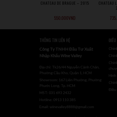
DE GIRONDE – 2020
CHATEAU DE BRAGUE – 2015
CHATEAU L
495.000
VND
550.000
VND
735
THÔNG TIN LIÊN HỆ
ĐIỀU
Chín
Công Ty TNHH Đầu Tư Xuất
Nhập Khẩu Wine Valley
Chính
Chín
Địa chỉ: Tk26/44 Nguyễn Cảnh Chân,
chuy
Phường Cầu Kho, Quận 1, HCM
Hình
Showroom: 167 Liên Phường, Phường
Chín
Phước Long, Tp. HCM
Điều
MST: 031 693 2432
Hotline: 0913 110 385
Email:
winevalley8888@gmail.com