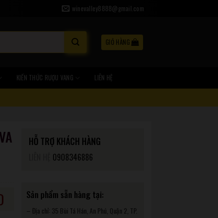
winevalley8888@gmail.com
GIỎ HÀNG
KIẾN THỨC RƯỢU VANG
LIÊN HỆ
VA
HỖ TRỢ KHÁCH HÀNG
LIÊN HỆ
0908346886
Sản phẩm sẵn hàng tại:
D
– Địa chỉ: 35 Bùi Tá Hán, An Phú, Quận 2, TP.