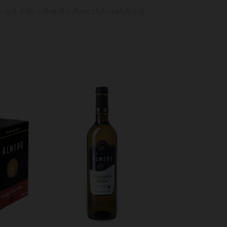
h quả, ở đó cuống nho được tách ra khỏi quả
quá trình lên men phụ, còn được gọi là quá
 sạch rượu vang khỏi cặn lắng hoặc cặn đã
tiêu thụ