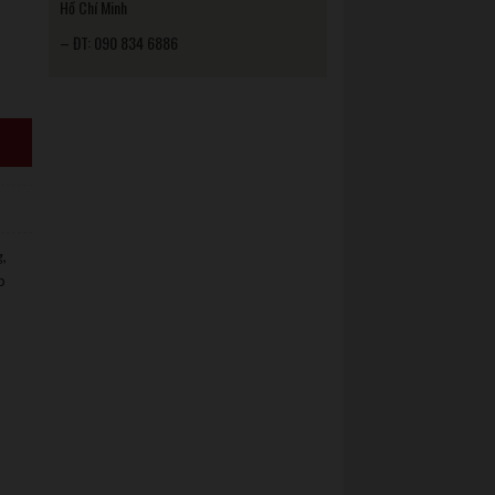
Hồ Chí Minh
– ĐT: 090 834 6886
g
,
p