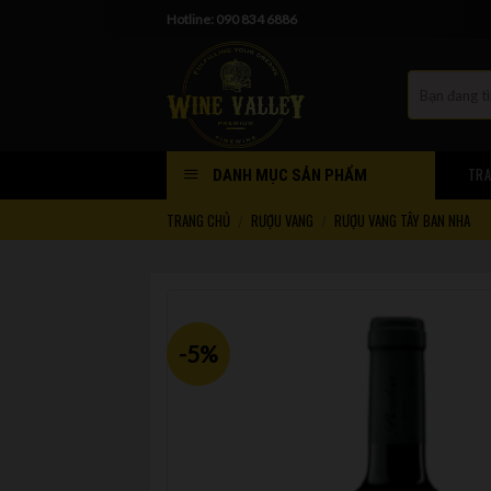
Skip
Hotline: 090 834 6886
to
content
TRA
DANH MỤC SẢN PHẨM
TRANG CHỦ
RƯỢU VANG
RƯỢU VANG TÂY BAN NHA
/
/
-5%