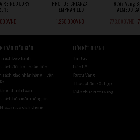
A REINE AUDRY
PROTOS CRIANZA
Rượu Vang B
2015
TEMPRANILLO
ALMEDO C
SAUVIGN
.000
VND
1.250.000
VND
773.000
VND
7
 KHOẢN ĐIỀU KIỆN
LIÊN KẾT NHANH
h sách bảo hành
Tin tức
 sách đổi trả - hoàn tiền
Liên hệ
h sách giao nhận hàng – vận
Rượu Vang
ển
Thực phẩm kết hợp
 thức thanh toán
Kiến thức rượu vang
h sách bảo mật thông tin
 khoản giao dịch chung