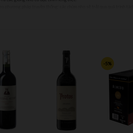
heo phương pháp truyền thống: các chùm nho sẽ trải qua quá trình tác
n men. Sau khi quá trình lên men diễn ra, rượu sẽ thực hiện thêm một 
g thùng gỗ sồi 18 tháng và được lắng cặn mỗi 6 tháng 1 lần nhằm làm
g chai, rượu được tinh chế trong chai thêm 36 tháng trước khi đưa ra 
-5%