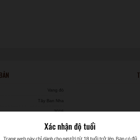
 BẢN
T
Vang đỏ
Tây Ban Nha
2016
 Garnacha Tinta và 5% Mazuelo
Xác nhận độ tuổi
6 chai/ thùng
Trang web này chỉ dành cho người từ 18 tuổi trở lên. Bạn có đủ