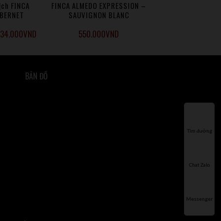
ịch FINCA
FINCA ALMEDO EXPRESSION –
ABERNET
SAUVIGNON BLANC
ON 5L
34.000
VND
550.000
VND
BẢN ĐỒ
Tìm đường
Chat Zalo
Messenger