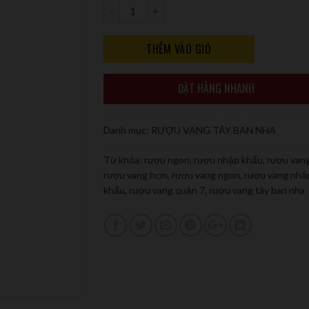
Số lượng
THÊM VÀO GIỎ
ĐẶT HÀNG NHANH
Danh mục:
RƯỢU VANG TÂY BAN NHA
Từ khóa:
rượu ngon
,
rượu nhập khẩu
,
rượu van
rượu vang hcm
,
rượu vang ngon
,
rượu vang nhậ
khẩu
,
rượu vang quận 7
,
rượu vang tây ban nha