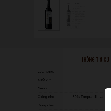
THÔNG TIN CƠ
Loại vang:
Xuất xứ:
Niên vụ:
Giống nho:
80% Tempranillo và 15%
Đóng chai: