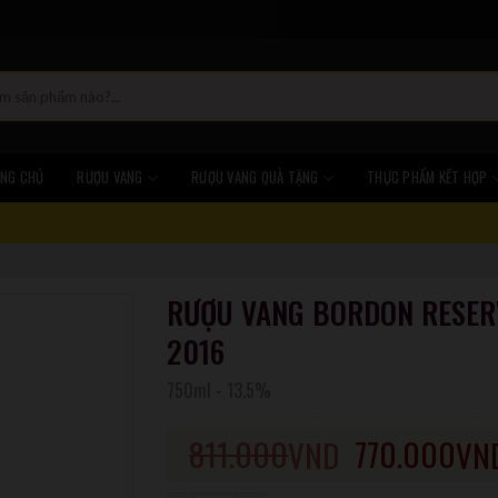
NG CHỦ
RƯỢU VANG
RƯỢU VANG QUÀ TẶNG
THỰC PHẨM KẾT HỢP
RƯỢU VANG BORDON RESER
2016
750ml
-
13.5%
811.000
770.000
VND
VN