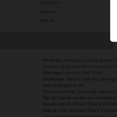
Thời gian ủ:
Dung tích:
Nồng độ:
Mô tả ngắn:
Đây là loại rượu vang đỏ mạnh, 
tuyệt hảo, độ cân bằng hài hòa và hương vị trá
Phân hạng/ Loại rượu: DOC RIOJA
Tasting note: Cấu trúc tuyệt hảo, cân bằng 
ngát còn đọng lại lâu dài.
Thực phẩm kết hợp: Thịt nướng, thịt quay, t
Màu sắc: Màu đỏ anh đào sậm với những á
Nhà sản xuất: BODEGAS FRANCO ESPA
Vùng sản xuất: Nho được trồng ở 3 tiểu vù
Với các tính chất thổ nhưỡng khác nhau, tạo 