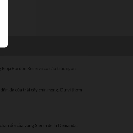
ng Rioja Bordón Reserva có cấu trúc ngon
 đậm đà của trái cây chín mọng. Dư vị thơm
c chân đồi của vùng Sierra de la Demanda.