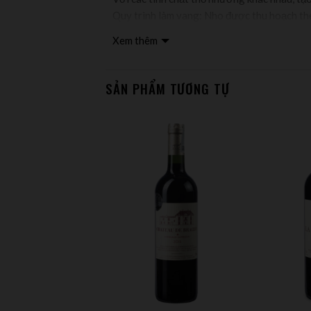
Quy trình làm vang: Nho được thu hoạch t
nho và nghiền nhẹ trước khi được đưa vào lê
Xem thêm
trình lên men malolactic. Rượu được ủ tron
kết tủa trong quá trình ngâm ủ. Sau khi đón
SẢN PHẨM TƯƠNG TỰ