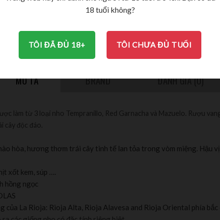
18 tuổi không?
750ml
13.5%
TÔI ĐÃ ĐỦ 18+
TÔI CHƯA ĐỦ TUỔI
MÔ TẢ
BRAND
ĐÁNH GIÁ (0)
được làm từ 3 loại nho Tempranillo, Red Garnacha và Mazuelo. Rượu va
i cây độc đáo.
hào hòa, hương thơm trái cây tinh tế lan tỏa trong vòm miệng. Hậu vị
hịt xốt kem, súp ….
nh hồng ngọc
NOLAS
ng của La Rioja: Rioja Alta, Rioja Alavesa and Rioja Oriental phía bắ
ra các giống nho có đặc tính riêng biệt.