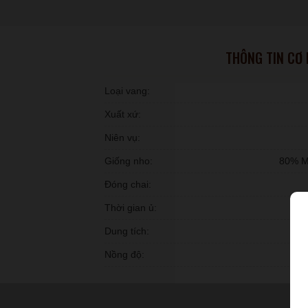
THÔNG TIN CƠ
Loại vang:
Xuất xứ:
Niên vụ:
Giống nho:
80% M
Đóng chai:
Thời gian ủ:
Dung tích:
Nồng độ: