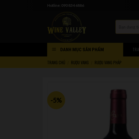
Skip
Hotline: 090 834 6886
to
content
TRA
DANH MỤC SẢN PHẨM
TRANG CHỦ
RƯỢU VANG
RƯỢU VANG PHÁP
/
/
-5%