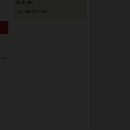
Hồ Chí Minh
– ĐT: 090 834 6886
 đỏ