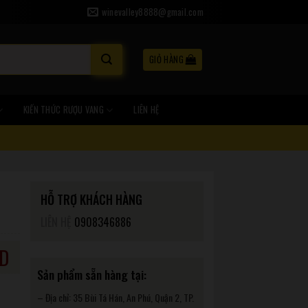
winevalley8888@gmail.com
GIỎ HÀNG
KIẾN THỨC RƯỢU VANG
LIÊN HỆ
HỖ TRỢ KHÁCH HÀNG
LIÊN HỆ
0908346886
D
Sản phẩm sẵn hàng tại:
– Địa chỉ: 35 Bùi Tá Hán, An Phú, Quận 2, TP.