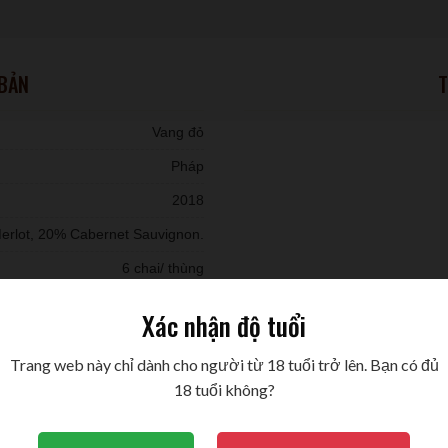
 BẢN
T
Vang đỏ
Pháp
2018
erlot, 20% Cabernet Sauvignon.
6 chai/ thùng
Xác nhận độ tuổi
750ml
Trang web này chỉ dành cho người từ 18 tuổi trở lên. Bạn có đủ
13,5%
18 tuổi không?