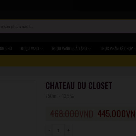
NG CHỦ
RƯỢU VANG
RƯỢU VANG QUÀ TẶNG
THỰC PHẨM KẾT HỢP
CHATEAU DU CLOSET
750ml
-
13,5%
468.000
445.000
VND
VN
Số lượng