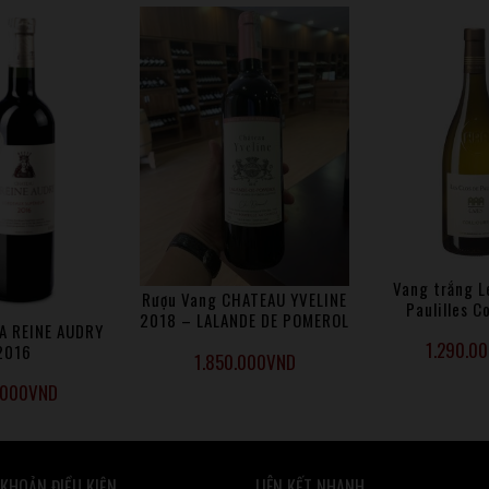
Vang trắng L
Rượu Vang CHATEAU YVELINE
Paulilles C
2018 – LALANDE DE POMEROL
A REINE AUDRY
1.290.0
2016
1.850.000
VND
.000
VND
 KHOẢN ĐIỀU KIỆN
LIÊN KẾT NHANH