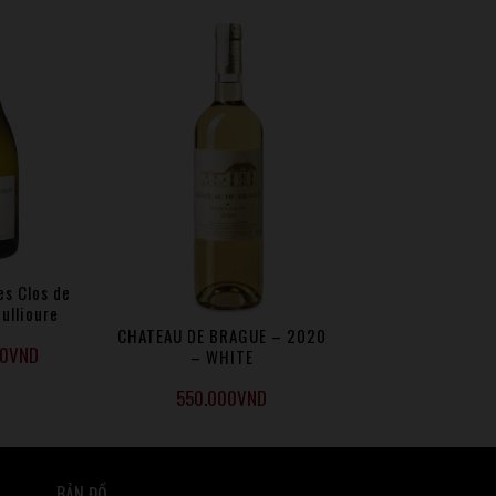
es Clos de
oullioure
CHATEAU DE BRAGUE – 2020
00
VND
– WHITE
550.000
VND
BẢN ĐỒ