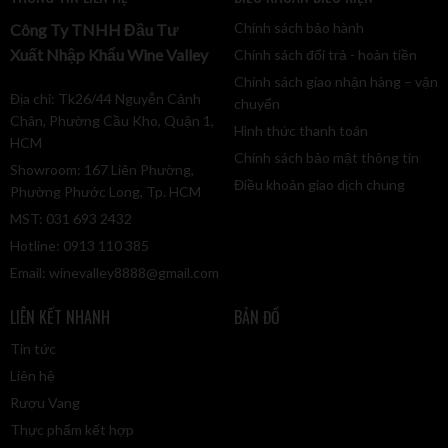
cất lên ly đều tỏa đi một hương vị sống động, tươi mát và
cuốn hút đến ngỡ ngàng. Charles Lafitte vừa mang biểu
Chính sách bảo hành
Công Ty TNHH Đầu Tư
tượng của sự sang trọng, vừa là sự lựa chọn hoàn hảo cho
Xuất Nhập Khẩu Wine Valley
Chính sách đổi trả - hoàn tiền
những dịp kỷ niệm đặc biệt. Một ly Charles Lafitte luôn là tác
Chính sách giao nhận hàng – vận
phẩm nghệ thuật đối với những ai yêu cái đẹp và sự tinh tế.
Địa chỉ: Tk26/44 Nguyễn Cảnh
chuyển
Chân, Phường Cầu Kho, Quận 1,
Hình thức thanh toán
HCM
Chính sách bảo mật thông tin
Showroom: 167 Liên Phường,
Điều khoản giao dịch chung
Phường Phước Long, Tp. HCM
MST: 031 693 2432
Hotline: 0913 110 385
Email:
winevalley8888@gmail.com
LIÊN KẾT NHANH
BẢN ĐỒ
Tin tức
Liên hệ
Rượu Vang
Thực phẩm kết hợp