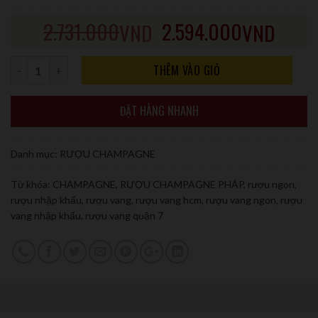
2.731.000
2.594.000
VND
VND
Số lượng
THÊM VÀO GIỎ
ĐẶT HÀNG NHANH
Danh mục:
RƯỢU CHAMPAGNE
Từ khóa:
CHAMPAGNE
,
RƯỢU CHAMPAGNE PHÁP
,
rượu ngon
,
rượu nhập khẩu
,
rượu vang
,
rượu vang hcm
,
rượu vang ngon
,
rượu
vang nhập khẩu
,
rượu vang quận 7