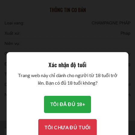
THÔNG TIN CƠ BẢN
Loại vang:
CHAMPAGNE PHÁP
Xuất xứ:
Pháp
Niên vụ:
Giống nho:
Chardonnay
Xác nhận độ tuổi
Đóng chai:
6 chai/ thùng
Thời gian ủ:
Trang web này chỉ dành cho người từ 18 tuổi trở
lên. Bạn có đủ 18 tuổi không?
Dung tích:
750ml
Nồng độ:
12.5%
TÔI ĐÃ ĐỦ 18+
THƯỞNG THỨC
TÔI CHƯA ĐỦ TUỔI
MÔ TẢ
BRAND
ĐÁNH GIÁ (0)