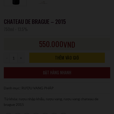
CHATEAU DE BRAGUE – 2015
750ml
-
13.5%
550.000
VND
Số lượng
THÊM VÀO GIỎ
ĐẶT HÀNG NHANH
Danh mục:
RƯỢU VANG PHÁP
Từ khóa:
rượu nhập khẩu
,
rượu vang
,
rượu vang chateau de
brague 2015