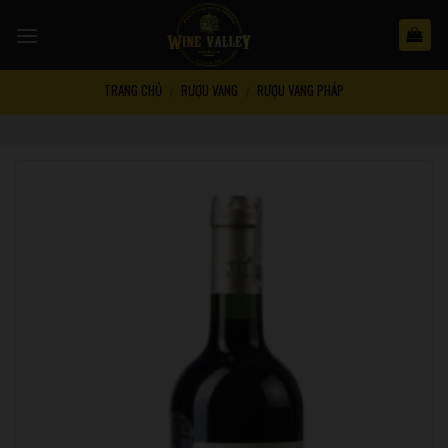
Skip
to
content
TRANG CHỦ
RƯỢU VANG
RƯỢU VANG PHÁP
/
/