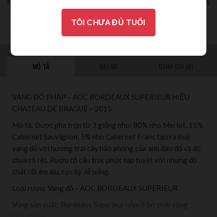
Nồng độ:
13.5%
TÔI CHƯA ĐỦ TUỔI
THƯỞNG THỨC
MÔ TẢ
BRAND
ĐÁNH GIÁ (0)
VANG ĐỎ PHÁP – AOC BORDEAUX SUPERIEUR HIỆU
CHATEAU DE BRAGUE – 2015
Mô tả: Được pha trộn từ 3 giống nho: 80% nho Merlot, 15%
Cabernet Sauvignon, 5% nho Cabernet Franc tạo ra loại
vang đỏ với hương trái cây hào phóng của anh đào đỏ và độ
chua rõ rệt. Rượu có cấu trúc phức tạp tuyệt vời nhưng độ
chát rất êm dịu, cực kỳ dễ uống.
Loại rượu: Vang đỏ – AOC BORDEAUX SUPERIEUR
Vùng sản xuất: Bordeaux Superieur nằm ở bờ phải sông
Dordogne.