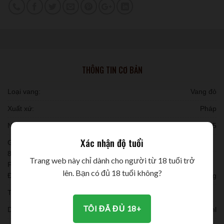
THÔNG TIN CƠ BẢN
Loại vang:
Vang đỏ
Xuất xứ:
Pháp
Niên vụ:
2015
Xác nhận độ tuổi
Giống nho:
80% nho Merlot, 15% Cabernet Sauvignon, 5% nho Cabernet
Trang web này chỉ dành cho người từ 18 tuổi trở
Franc.
lên. Bạn có đủ 18 tuổi không?
Đóng chai:
12 chai/ thùng
Thời gian ủ:
TÔI ĐÃ ĐỦ 18+
Dung tích:
750ml