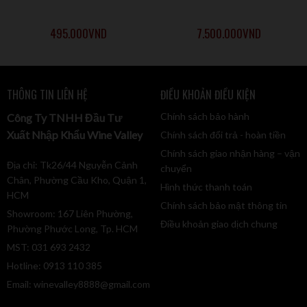
495.000
VND
7.500.000
VND
THÔNG TIN LIÊN HỆ
ĐIỀU KHOẢN ĐIỀU KIỆN
Chính sách bảo hành
Công Ty TNHH Đầu Tư
Xuất Nhập Khẩu Wine Valley
Chính sách đổi trả - hoàn tiền
Chính sách giao nhận hàng – vận
Địa chỉ: Tk26/44 Nguyễn Cảnh
chuyển
Chân, Phường Cầu Kho, Quận 1,
Hình thức thanh toán
HCM
Chính sách bảo mật thông tin
Showroom: 167 Liên Phường,
Điều khoản giao dịch chung
Phường Phước Long, Tp. HCM
MST: 031 693 2432
Hotline: 0913 110 385
Email:
winevalley8888@gmail.com