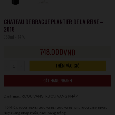
CHATEAU DE BRAGUE PLANTIER DE LA REINE –
2018
750ml
-
14%
748.000
VND
Số lượng
THÊM VÀO GIỎ
ĐẶT HÀNG NHANH
Danh mục:
RƯỢU VANG
,
RƯỢU VANG PHÁP
Từ khóa:
rượu ngon
,
rượu vang
,
rượu vang hcm
,
rượu vang ngon
,
rượu vang nhập khẩu
,
rượu vang trắng