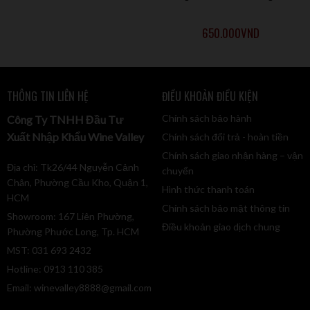
650.000
VND
THÔNG TIN LIÊN HỆ
ĐIỀU KHOẢN ĐIỀU KIỆN
Chính sách bảo hành
Công Ty TNHH Đầu Tư
Xuất Nhập Khẩu Wine Valley
Chính sách đổi trả - hoàn tiền
Chính sách giao nhận hàng – vận
Địa chỉ: Tk26/44 Nguyễn Cảnh
chuyển
Chân, Phường Cầu Kho, Quận 1,
Hình thức thanh toán
HCM
Chính sách bảo mật thông tin
Showroom: 167 Liên Phường,
Điều khoản giao dịch chung
Phường Phước Long, Tp. HCM
MST: 031 693 2432
Hotline: 0913 110 385
Email:
winevalley8888@gmail.com