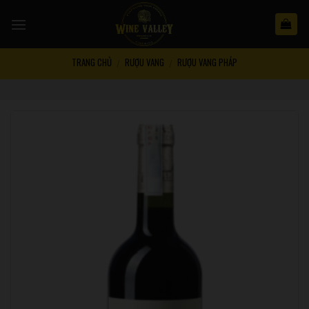
Skip
to
content
TRANG CHỦ
RƯỢU VANG
RƯỢU VANG PHÁP
/
/