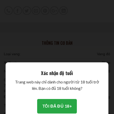
THÔNG TIN CƠ BẢN
Loại vang:
Vang đỏ
Xuất xứ:
Pháp
Niên vụ:
2018
Xác nhận độ tuổi
Giống nho:
Trang web này chỉ dành cho người từ 18 tuổi trở
70% nho Merlot, 25% Cabernet Sauvignon, 5% nho Cabernet
lên. Bạn có đủ 18 tuổi không?
Franc.
Đóng chai:
12 chai/ thùng
Thời gian ủ:
TÔI ĐÃ ĐỦ 18+
Dung tích:
750ml