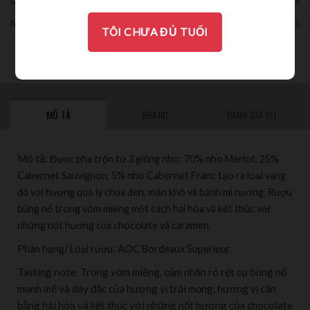
Nồng độ:
14%
TÔI CHƯA ĐỦ TUỔI
THƯỞNG THỨC
MÔ TẢ
BRAND
ĐÁNH GIÁ (0)
Mô tả:
Được pha trộn từ 3 giống nho: 70% nho Merlot, 25%
Cabernet Sauvignon, 5% nho Cabernet Franc tạo ra loại vang
đỏ với hương quả lý chua đen, mận khô và bánh mì nướng. Rượu
bùng nổ trong vòm miệng một cách hài hòa và kết thúc với
những nốt hương của chocolate và caramen.
Phân hạng/ Loại rượu:
AOC Bordeaux Superieur
Tasting note: Trong vòm miệng, cảm nhận rõ rệt sự bùng nổ
mạnh mẽ và dày đặc của hương vị trái mọng, hương vị cân
bằng hài hòa và kết thúc với những nốt hương của chocolate