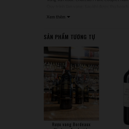
Quy trình làm vang: Sau khi được thu hoạch
như độ chát hay mùi hương. Điều này giúp 
Xem thêm
được lão hóa 50% trong thùng gỗ sồi và 50
SẢN PHẨM TƯƠNG TỰ
Rượu vang Bordeaux