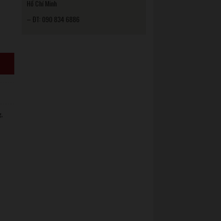
Hồ Chí Minh
– ĐT: 090 834 6886
g
,