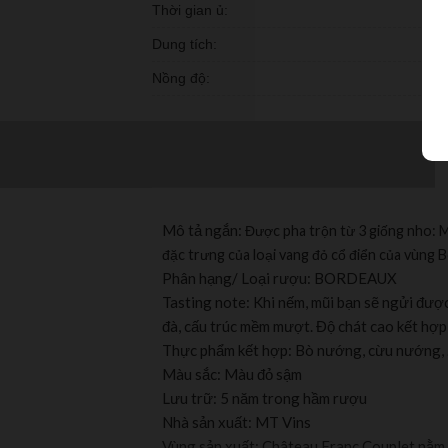
Thời gian ủ:
Dung tích:
Nồng độ:
Mô tả ngắn:
Được pha trộn từ 3 giống nho: M
đặc trưng của loại vang đỏ cổ điển của vùng 
Phân hạng/ Loại rượu: BORDEAUX
Tasting note: Khi nếm, mũi bạn sẽ ngửi đượ
đà, cấu trúc mềm mượt. Độ chát cao kết hợp 
Thực phẩm kết hợp: Bò nướng, cừu nướng, .
Màu sắc: Màu đỏ sậm
Lưu trữ: 5 năm trong hầm rượu
Nhà sản xuất: MT Vins
Vùng sản xuất: Château Franc Couplet nằ