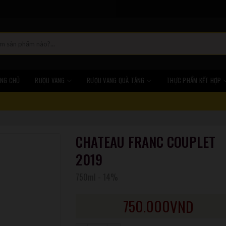
NG CHỦ
RƯỢU VANG
RƯỢU VANG QUÀ TẶNG
THỰC PHẨM KẾT HỢP
CHATEAU FRANC COUPLET
2019
750ml
-
14%
750.000
VND