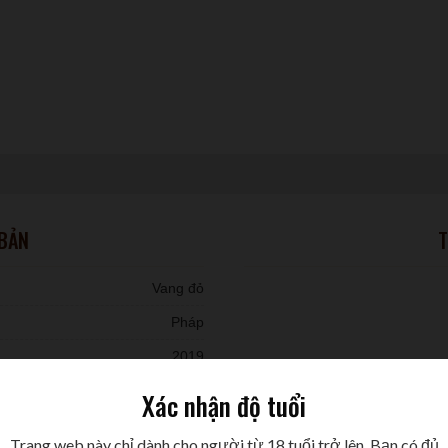
 BẢN
T
Vang đỏ
Pháp
2019
Sauvignon - 20% Cabernet Franc
Xác nhận độ tuổi
6 chai/ thùng
Trang web này chỉ dành cho người từ 18 tuổi trở lên. Bạn có đủ