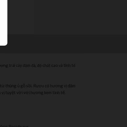
g trái cây đậm đà, độ chát cao và tinh tế
 từ thùng ủ gỗ sồi. Rượu có hương vị đậm
vị tuyệt vời với hương kem tinh tế.
 đông Borrdeaux.