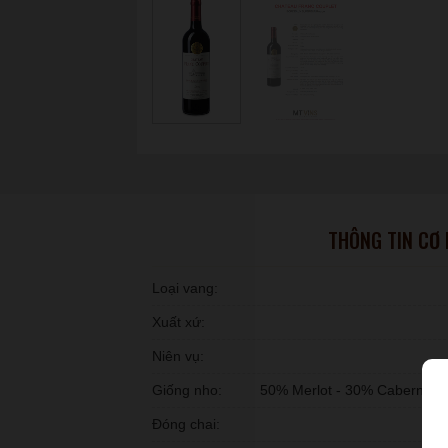
THÔNG TIN CƠ
Loại vang:
Xuất xứ:
Niên vụ:
Giống nho:
50% Merlot - 30% Cabernet 
Đóng chai: