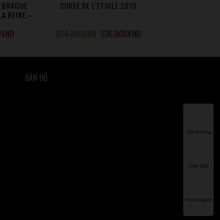
 BRAGUE
CUVEE DE L’ETOILE 2015
LA REINE –
8
0
VND
564.000
VND
536.000
VND
BẢN ĐỒ
Tìm đường
Chat Zalo
Messenger