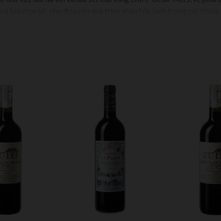
 và lựa chọn kỹ, nho đưa vào quá trình phân hủy lạnh trong các thùng
rượu ngon hơn và dễ uống hơn. Thời gian ủ lâu làm cho rượu màu sắc
% trong thùng thép không gỉ.