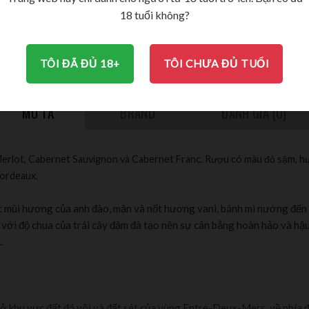
18 tuổi không?
750ml
14%
TÔI ĐÃ ĐỦ 18+
TÔI CHƯA ĐỦ TUỔI
MÔ TẢ
BRAND
ĐÁNH GIÁ (0)
erlot, Cabernet Sauvignon và Cabernet Franc. Rượu có màu đỏ sậm, hươn
Bordeaux.
c mùi hương của anh đào, mận và nốt hương vani, bánh mì nướng đến
với độ chua của trái cây đậm đà tạo nên sự cân bằng hoàn hảo và hậu 
.
m ở khu vực đất đá vôi và đất sét của vùng Entre-Deux-Mers, về phía