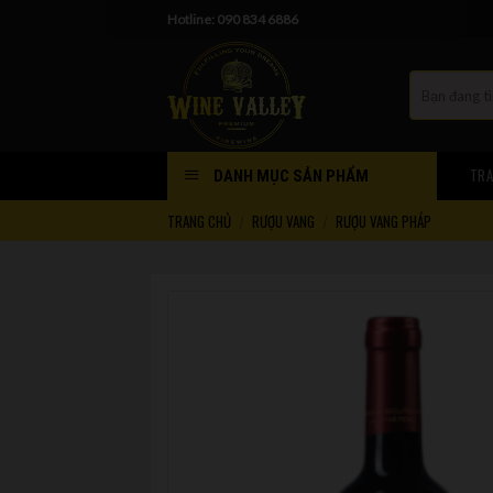
Skip
Hotline: 090 834 6886
to
content
TRA
DANH MỤC SẢN PHẨM
TRANG CHỦ
RƯỢU VANG
RƯỢU VANG PHÁP
/
/