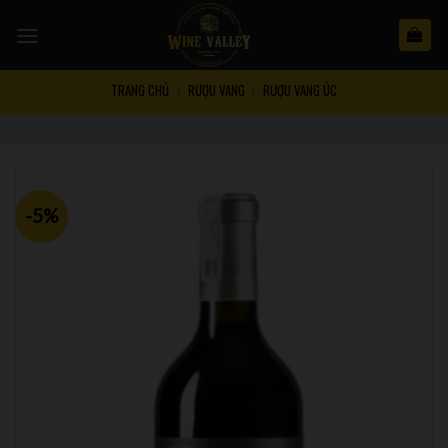
Skip
to
content
TRANG CHỦ
RƯỢU VANG
RƯỢU VANG ÚC
/
/
-5%