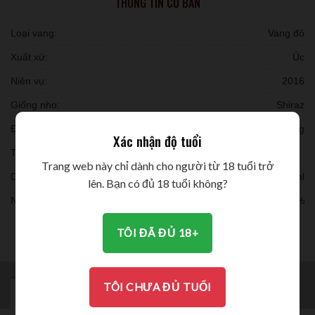
THÔNG TIN CƠ BẢN
Loại vang:
Vang đỏ
Xuất xứ:
Úc
Niên vụ:
2016
Giống nho:
Shiraz
Đóng chai:
6 chai/ thùng
Xác nhận độ tuổi
Thời gian ủ:
Trang web này chỉ dành cho người từ 18 tuổi trở
Dung tích:
750ml
lên. Bạn có đủ 18 tuổi không?
Nồng độ:
16.6%
THƯỞNG THỨC
TÔI ĐÃ ĐỦ 18+
TÔI CHƯA ĐỦ TUỔI
MÔ TẢ
BRAND
ĐÁNH GIÁ (0)