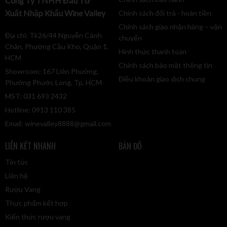
Công Ty TNHH Đầu Tư
Xuất Nhập Khẩu Wine Valley
Chính sách đổi trả - hoàn tiền
Chính sách giao nhận hàng – vận
Địa chỉ: Tk26/44 Nguyễn Cảnh
chuyển
Chân, Phường Cầu Kho, Quận 1,
Hình thức thanh toán
HCM
Chính sách bảo mật thông tin
Showroom: 167 Liên Phường,
Điều khoản giao dịch chung
Phường Phước Long, Tp. HCM
MST: 031 693 2432
Hotline: 0913 110 385
Email:
winevalley8888@gmail.com
LIÊN KẾT NHANH
BẢN ĐỒ
Tin tức
Liên hệ
Rượu Vang
Thực phẩm kết hợp
Kiến thức rượu vang