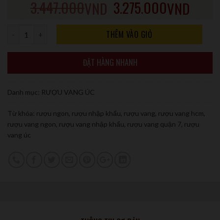
3.447.000
3.275.000
VND
VND
Số lượng
THÊM VÀO GIỎ
ĐẶT HÀNG NHANH
Danh mục:
RƯỢU VANG ÚC
Từ khóa:
rượu ngon
,
rượu nhập khẩu
,
rượu vang
,
rượu vang hcm
,
rượu vang ngon
,
rượu vang nhập khẩu
,
rượu vang quận 7
,
rượu
vang úc