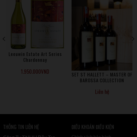
Quy trình làm vang: 36 tháng ủ trong thùng gỗ sồi
Leeuwin Estate Art Series
Chardonnay
1.950.000
VND
SET ST HALLETT – MASTER OF
BAROSSA COLLECTION
Liên hệ
THÔNG TIN LIÊN HỆ
ĐIỀU KHOẢN ĐIỀU KIỆN
Chính sách bảo hành