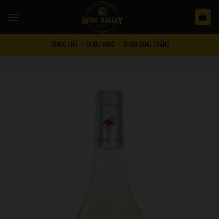
Skip
to
content
TRANG CHỦ
RƯỢU VANG
RƯỢU VANG TRẮNG
/
/