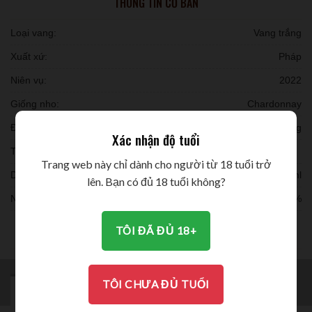
THÔNG TIN CƠ BẢN
Loại vang:
Vang trắng
Xuất xứ:
Pháp
Niên vụ:
2022
Giống nho:
Chardonnay
Đóng chai:
6 chai/ thùng
Xác nhận độ tuổi
Thời gian ủ:
Trang web này chỉ dành cho người từ 18 tuổi trở
Dung tích:
750ml
lên. Bạn có đủ 18 tuổi không?
Nồng độ:
12%
THƯỞNG THỨC
TÔI ĐÃ ĐỦ 18+
TÔI CHƯA ĐỦ TUỔI
MÔ TẢ
BRAND
ĐÁNH GIÁ (0)