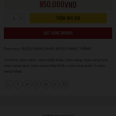
850.000
VND
Số lượng
THÊM VÀO GIỎ
ĐẶT HÀNG NHANH
Danh mục:
RƯỢU VANG PHÁP
,
RƯỢU VANG TRẮNG
Từ khóa:
rượu ngon
,
rượu nhập khẩu
,
rượu vang
,
rượu vang hcm
,
rượu vang ngon
,
rượu vang nhập khẩu
,
rượu vang quận 7
,
rượu
vang trắng