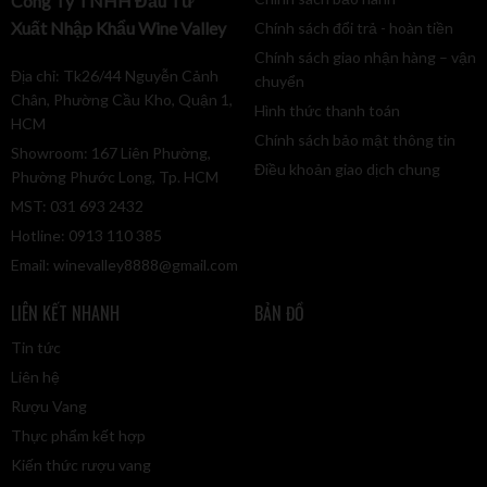
Công Ty TNHH Đầu Tư
nho ở Champagne, Camargue, Provence, Portugal, Bồ Đào
Xuất Nhập Khẩu Wine Valley
Chính sách đổi trả - hoàn tiền
Nha và Anh. Việc trở thành nơi sản xuất rượu vang lớn nhất
Chính sách giao nhận hàng – vận
ở Châu Âu là niềm tự hạo mãnh liệt của mỗi thành viên
Địa chỉ: Tk26/44 Nguyễn Cảnh
chuyển
Vranken-Pommery Monopole
Chân, Phường Cầu Kho, Quận 1,
Hình thức thanh toán
Vùng sản xuất: Pháp
HCM
Chính sách bảo mật thông tin
Quy trình làm vang: Ngay sau khi thu hoạch, nho được làm
Showroom: 167 Liên Phường,
Điều khoản giao dịch chung
lạnh để giữ được hương thơm. Quy trình ép nho được thực
Phường Phước Long, Tp. HCM
hiện ở áp suất thấp để kiểm soát thành phẩm nước ép được
MST: 031 693 2432
tốt nhất và cho phép tách riêng các chất cần thiết cho quá
Hotline: 0913 110 385
trình lên men. Sau cùng, chúng được làm trong và đưa vào
Email:
winevalley8888@gmail.com
lên men ở nhiệt độ quy định
LIÊN KẾT NHANH
BẢN ĐỒ
Tin tức
Liên hệ
Rượu Vang
Thực phẩm kết hợp
Kiến thức rượu vang