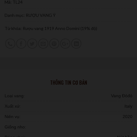
Mã:
TL24
Danh mục:
RƯỢU VANG Ý
Từ khóa:
Rượu vang 1919 Anno Domini (19% độ)
THÔNG TIN CƠ BẢN
Loại vang:
Vang Đỏđỏ
Xuất xứ:
Italy
Niên vụ:
2020
Giống nho: