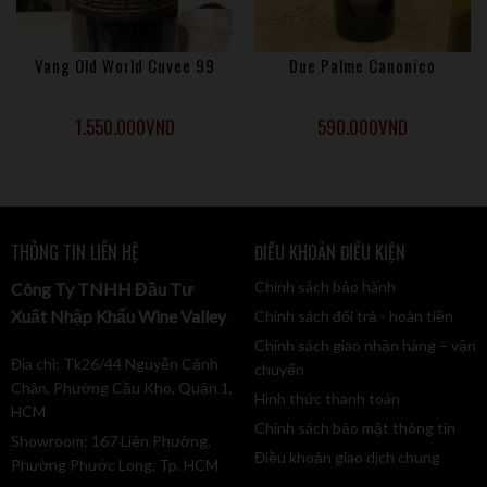
Vang Old World Cuvee 99
Due Palme Canonico
Quá tình sản xuất rượu vang 1919
1.550.000
VND
590.000
VND
1919 Anno Domini là một loại rượu vang bán khô thanh lịch
được làm từ nho Primitivo. Quả mọng mọc trong vườn nho
của công ty ở Sicily.
Vào cuối vụ thu hoạch, trái cây được ủ chua truyền thống cho
THÔNG TIN LIÊN HỆ
ĐIỀU KHOẢN ĐIỀU KIỆN
rượu vang đỏ. Ở đây diễn ra trong các thùng thép với sự
Chính sách bảo hành
Công Ty TNHH Đầu Tư
kiểm soát nhiệt độ nghiêm ngặt.
Xuất Nhập Khẩu Wine Valley
Chính sách đổi trả - hoàn tiền
Quá trình ngâm ủ rượu diễn ra trong thùng gỗ sồi (từ 16 –
Chính sách giao nhận hàng – vận
18 tháng) và trong chai (khoảng 6 tháng)
Địa chỉ: Tk26/44 Nguyễn Cảnh
chuyển
Thưởng thức rượu vang 1919 Anno Domini sẽ thế nào?
Chân, Phường Cầu Kho, Quận 1,
Hình thức thanh toán
HCM
Rượu có màu đỏ ruby ​​đậm với phản chiếu tím đậm
Chính sách bảo mật thông tin
Showroom: 167 Liên Phường,
Điều khoản giao dịch chung
Mùi thơm & Mùi vị của chai vang đỏ 19 độ 1919
Phường Phước Long, Tp. HCM