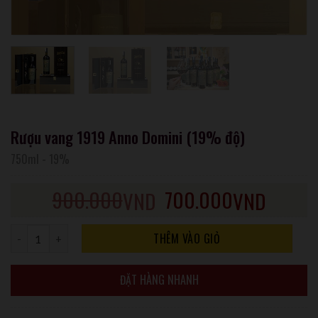
Rượu vang 1919 Anno Domini (19% độ)
750ml
-
19%
900.000
700.000
VND
VND
Số lượng
THÊM VÀO GIỎ
ĐẶT HÀNG NHANH