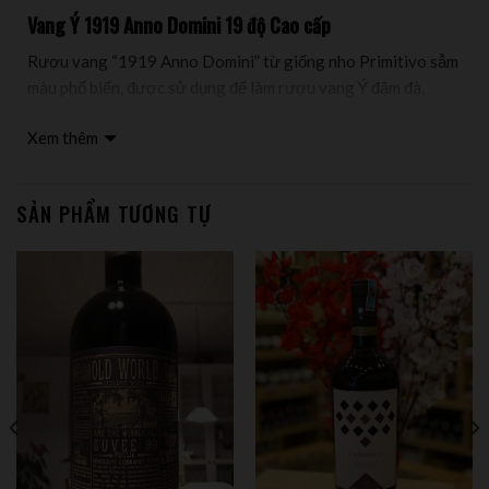
Vang Ý
1919 Anno Domini
19 độ Cao cấp
Rượu vang “1919 Anno Domini” từ giống nho Primitivo sẫm
màu phổ biến, được sử dụng để làm rượu vang Ý đậm đà,
tannic.
Xem thêm
Primitivo, nơi có ánh nắng dịu nhẹ và trong khu vực cho năng
suất cao của các vườn nho. Trái nho được thu hoạch thủ
công, sau đó nó được chọn lọc ký lưỡng trước khi cho đi
SẢN PHẨM TƯƠNG TỰ
nghền nát & lên men rượu.