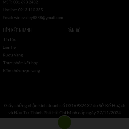
Rất phức tạp với các nốt hương của mận chín, gia vị ansami
MST: 031 693 2432
anh đào. Điểm nhấn hương vị mềm mại, tròn trịa của cây bách
Hotline: 0913 110 385
xù và hạt tiêu đen. dư vị
Email:
winevalley8888@gmail.com
Rượu vang ấm áp, cân bằng, có cấu trúc tốt và tannin. Rượu
LIÊN KẾT NHANH
BẢN ĐỒ
có hương thơm thanh lịch, hài hòa với gợi ý chủ đạo của các
Tin tức
loại trái cây chín đỏ.
Liên hệ
Thưởng thức & Phục vụ rượu 1919 thế nào?
Rượu Vang
Rượu kết hợp hoàn hảo với thịt đỏ, thịt nướng, BBQ và pho
Thực phẩm kết hợp
mát.
Kiến thức rượu vang
Giấy chứng nhận kinh doanh số 0316932432 do Sở Kế Hoạch
và Đầu Tư Thành Phố Hồ Chí Minh cấp ngày 27/11/2024