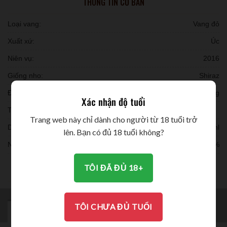
THÔNG TIN CƠ BẢN
Loại vang:
Vang đỏ
Xuất xứ:
Úc
Niên vụ:
2016
Giống nho:
Shiraz
Đóng chai:
6 chai/ thùng
Xác nhận độ tuổi
Thời gian ủ:
Trang web này chỉ dành cho người từ 18 tuổi trở
Dung tích:
750ml
lên. Bạn có đủ 18 tuổi không?
Nồng độ:
16.4%
THƯỞNG THỨC
TÔI ĐÃ ĐỦ 18+
TÔI CHƯA ĐỦ TUỔI
MÔ TẢ
BRAND
ĐÁNH GIÁ (0)