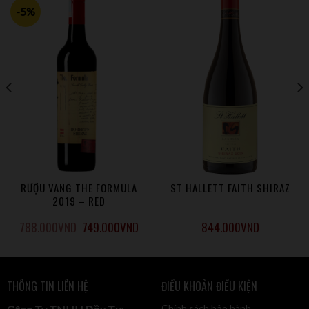
-5%
Quy trình làm vang: 36 tháng ủ trong thùng gỗ sồi
RƯỢU VANG THE FORMULA
ST HALLETT FAITH SHIRAZ
2019 – RED
788.000
VND
749.000
VND
844.000
VND
THÔNG TIN LIÊN HỆ
ĐIỀU KHOẢN ĐIỀU KIỆN
Chính sách bảo hành