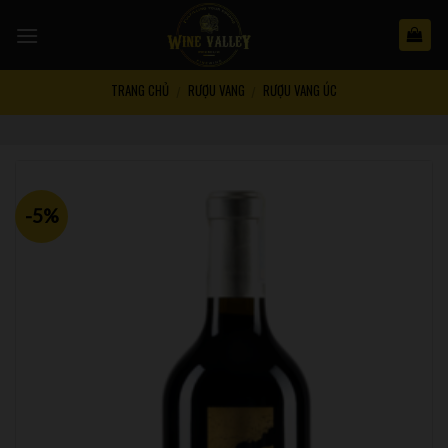
Skip
to
content
TRANG CHỦ
RƯỢU VANG
RƯỢU VANG ÚC
/
/
-5%