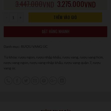
3.447.000
3.275.000
VND
VND
Số lượng
THÊM VÀO GIỎ
ĐẶT HÀNG NHANH
Danh mục:
RƯỢU VANG ÚC
Từ khóa:
rượu ngon
,
rượu nhập khẩu
,
rượu vang
,
rượu vang hcm
,
rượu vang ngon
,
rượu vang nhập khẩu
,
rượu vang quận 7
,
rượu
vang úc