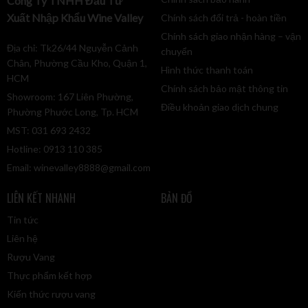
Công Ty TNHH Đầu Tư
Xuất Nhập Khẩu Wine Valley
Chính sách đổi trả - hoàn tiền
Chính sách giao nhận hàng – vận
Địa chỉ: Tk26/44 Nguyễn Cảnh
chuyển
Chân, Phường Cầu Kho, Quận 1,
Hình thức thanh toán
HCM
Chính sách bảo mật thông tin
Showroom: 167 Liên Phường,
Điều khoản giao dịch chung
Phường Phước Long, Tp. HCM
MST: 031 693 2432
Hotline: 0913 110 385
Email:
winevalley8888@gmail.com
LIÊN KẾT NHANH
BẢN ĐỒ
Tin tức
Liên hệ
Rượu Vang
Thực phẩm kết hợp
Kiến thức rượu vang