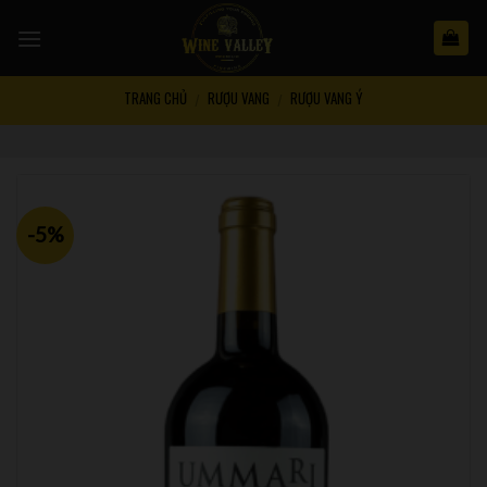
Skip
to
content
TRANG CHỦ
RƯỢU VANG
RƯỢU VANG Ý
/
/
-5%