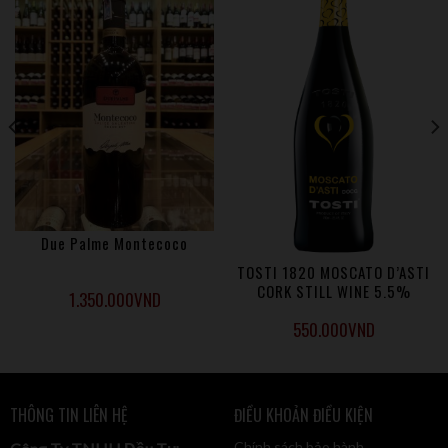
Vùng sản xuất: Sicily
Quy trình làm vang:
• Quá trình lên men: Nho được ủ kèm vỏ trong 30 ngày với
nhiệt độ được kiểm soát. Sau đó được lên men malolactic
giúp làm mềm hương vị, tăng độ phức hợp và ổn định vang
trước khi đóng chai.
• Quá trình ủ: vang được ủ trong thùng gỗ sồi.
Due Palme Montecoco
TOSTI 1820 MOSCATO D’ASTI
CORK STILL WINE 5.5%
1.350.000
VND
MOSCATO
550.000
VND
THÔNG TIN LIÊN HỆ
ĐIỀU KHOẢN ĐIỀU KIỆN
Chính sách bảo hành