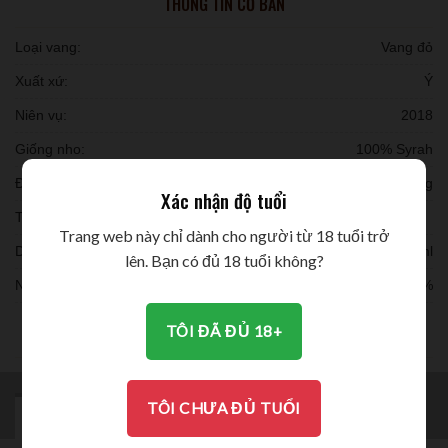
THÔNG TIN CƠ BẢN
Loại vang:
Vang đỏ
Xuất xứ:
Ý
Niên vụ:
2018
Giống nho:
100% Syrah
Đóng chai:
6 chai/ thùng
Xác nhận độ tuổi
Thời gian ủ:
Trang web này chỉ dành cho người từ 18 tuổi trở
Dung tích:
750ml
lên. Bạn có đủ 18 tuổi không?
Nồng độ:
15%
THƯỞNG THỨC
TÔI ĐÃ ĐỦ 18+
TÔI CHƯA ĐỦ TUỔI
MÔ TẢ
BRAND
ĐÁNH GIÁ (0)