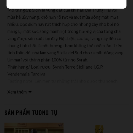
Mô tả ngắn:
Sicily là vùng đất của khí hậu Địa Trung Hải với
mùa hè đầy nắng, khô hạn rõ rệt và một mùa đông mát, mưa
nhiều. Đặc điểm này rất thích hợp cho những cây nho bởi nó
mang lại một sức sống mãnh liệt trong hương vị của từng chai
vang được sản xuất tại đây. Đặc biệt, các loại vang này đều có
chung tính chất là một hương thơm không thể nhầm lẫn. Trên
tinh thần đó, nhà làm vang Stella del Sud cho ra mắt dòng vang
Ummari với thành phần 100% từ nho Syrah.
Phân hạng/ Loại rượu: Syrah Terre Siciliane I.G.P.
Vendemmia Tardiva
Tasting note: Lên men từ những trái nho được thu hoạch
muộn, Ummari Syraz sẽ khiến bạn kinh ngạc với độ phức tạp
Xem thêm
và cấu trúc vang tuyệt hảo. Khi nếm, bạn sẽ cảm nhận ngay
hương vị của mứt dâu tây và trái cherry, chocolate và trái
cây màu đỏ cùng sự mạnh mẽ, mượt mà, lan tỏa khắp vòm
SẢN PHẨM TƯƠNG TỰ
miệng. Vang kết hợp tuyệt vời với các loại phô mai.
Thực phẩm kết hợp: Kết hợp tuyệt vời với các loại phô mai
Nhà sản xuất: Stella del Sud