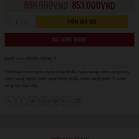
898.000
853.000
VND
VND
Số lượng
THÊM VÀO GIỎ
ĐẶT HÀNG NHANH
Danh mục:
RƯỢU VANG Ý
Từ khóa:
rượu ngon
,
rượu nhập khẩu
,
rượu vang
,
rượu vang hcm
,
rượu vang ngon
,
rượu vang nhập khẩu
,
rượu vang quận 7
,
rượu
vang tây ban nha