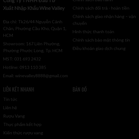
Công Ty TNHH Đầu Tư
Xuất Nhập Khẩu Wine Valley
Chính sách đổi trả - hoàn tiền
Chính sách giao nhận hàng – vận
Địa chỉ: Tk26/44 Nguyễn Cảnh
chuyển
Chân, Phường Cầu Kho, Quận 1,
Hình thức thanh toán
HCM
Chính sách bảo mật thông tin
Showroom: 167 Liên Phường,
Điều khoản giao dịch chung
Phường Phước Long, Tp. HCM
MST: 031 693 2432
Hotline: 0913 110 385
Email:
winevalley8888@gmail.com
LIÊN KẾT NHANH
BẢN ĐỒ
Tin tức
Liên hệ
Rượu Vang
Thực phẩm kết hợp
Kiến thức rượu vang