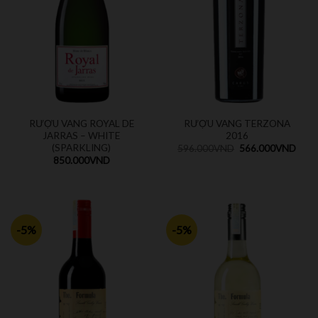
RƯỢU VANG ROYAL DE
RƯỢU VANG TERZONA
JARRAS – WHITE
2016
(SPARKLING)
596.000
VND
566.000
VND
850.000
VND
-5%
-5%