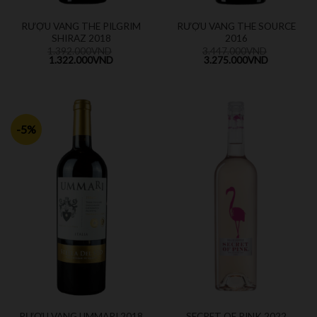
RƯỢU VANG THE PILGRIM
RƯỢU VANG THE SOURCE
SHIRAZ 2018
2016
1.392.000
VND
3.447.000
VND
1.322.000
VND
3.275.000
VND
-5%
RƯỢU VANG UMMARI 2018
SECRET OF PINK 2022