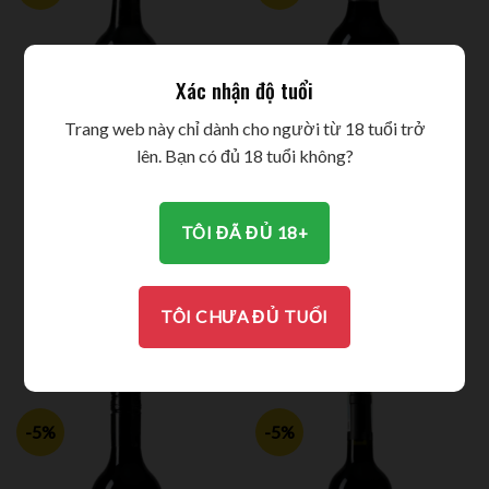
Xác nhận độ tuổi
Trang web này chỉ dành cho người từ 18 tuổi trở
lên. Bạn có đủ 18 tuổi không?
TÔI ĐÃ ĐỦ 18+
RƯỢU VANG OSCAR’S
RƯỢU VANG PANAKEIA
ESTATE VINEYERD 2019
2015
522.000
VND
496.000
VND
1.740.000
VND
TÔI CHƯA ĐỦ TUỔI
1.653.000
VND
-5%
-5%