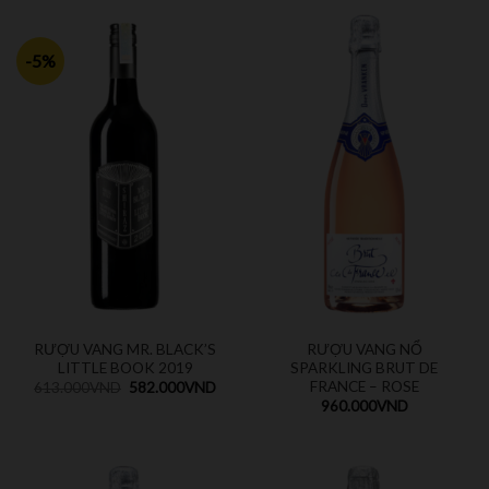
-5%
RƯỢU VANG MR. BLACK’S
RƯỢU VANG NỔ
LITTLE BOOK 2019
SPARKLING BRUT DE
FRANCE – ROSE
613.000
VND
582.000
VND
960.000
VND