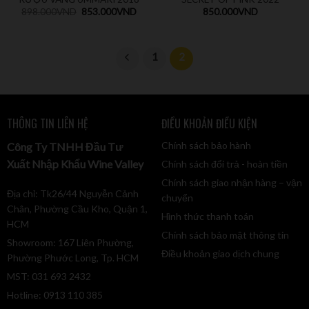
898.000
VND
853.000
VND
850.000
VND
1
2
THÔNG TIN LIÊN HỆ
ĐIỀU KHOẢN ĐIỀU KIỆN
Chính sách bảo hành
Công Ty TNHH Đầu Tư
Xuất Nhập Khẩu Wine Valley
Chính sách đổi trả - hoàn tiền
Chính sách giao nhận hàng – vận
Địa chỉ: Tk26/44 Nguyễn Cảnh
chuyển
Chân, Phường Cầu Kho, Quận 1,
Hình thức thanh toán
HCM
Chính sách bảo mật thông tin
Showroom: 167 Liên Phường,
Điều khoản giao dịch chung
Phường Phước Long, Tp. HCM
MST: 031 693 2432
Hotline: 0913 110 385