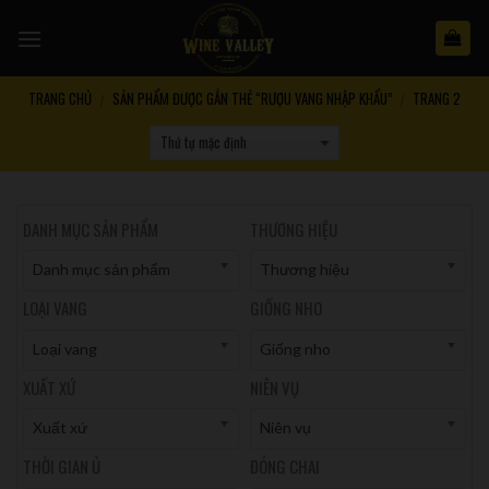
Skip
to
content
TRANG CHỦ
SẢN PHẨM ĐƯỢC GẮN THẺ “RƯỢU VANG NHẬP KHẨU”
TRANG 2
/
/
DANH MỤC SẢN PHẨM
THƯƠNG HIỆU
Danh mục sản phẩm
Thương hiệu
LOẠI VANG
GIỐNG NHO
Loại vang
Giống nho
XUẤT XỨ
NIÊN VỤ
Xuất xứ
Niên vụ
THỜI GIAN Ủ
ĐÓNG CHAI