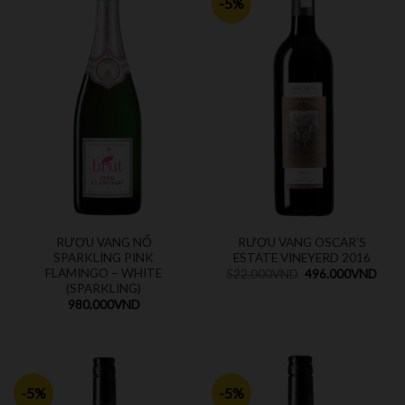
-5%
RƯỢU VANG NỔ
RƯỢU VANG OSCAR’S
SPARKLING PINK
ESTATE VINEYERD 2016
FLAMINGO – WHITE
522.000
VND
496.000
VND
(SPARKLING)
980.000
VND
-5%
-5%