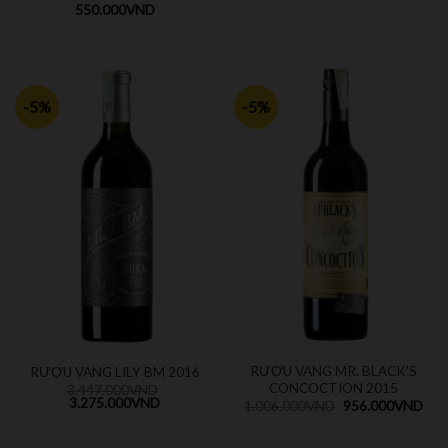
550.000
VND
-5%
-5%
RƯỢU VANG MR. BLACK’S
RƯỢU VANG LILY BM 2016
CONCOCTION 2015
3.447.000
VND
3.275.000
VND
1.006.000
VND
956.000
VND