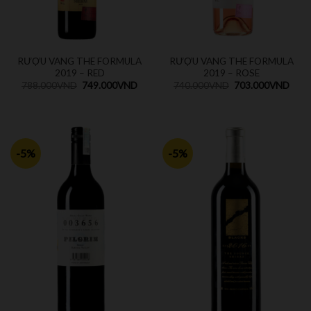
RƯỢU VANG THE FORMULA
RƯỢU VANG THE FORMULA
2019 – RED
2019 – ROSE
788.000
VND
749.000
VND
740.000
VND
703.000
VND
-5%
-5%